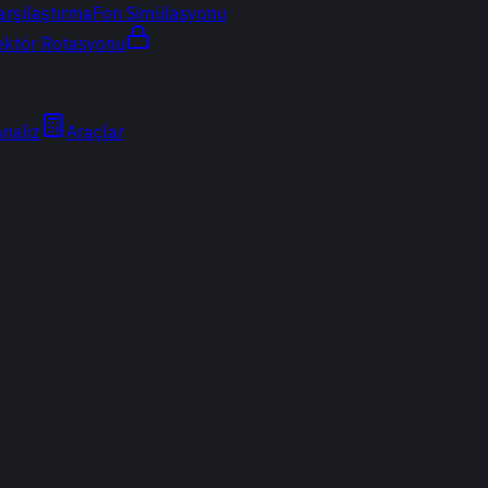
arşılaştırma
Fon Simülasyonu
ektör Rotasyonu
Analiz
Araçlar