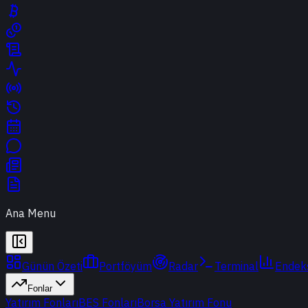
Ana Menu
Günün Özeti
Portföyüm
Radar
Terminal
Endek
Fonlar
Yatırım Fonları
BES Fonları
Borsa Yatırım Fonu