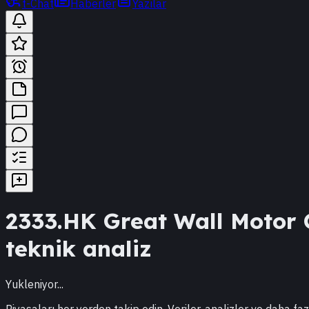
t-Chat
Haberler
Yazılar
2333.HK
Great Wall Motor
teknik analiz
Yukleniyor...
Piyasaları her yerden takip edin. Veriler, analizler ve daha faz