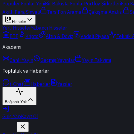
Popüler Fonlar
Yeni
Bir Bakışta Fonlar
Portföy Şirketleri
Fon K
Akıllı Para Sinyali
Ters Fon Arama
Çakışma Analizi
S
Hisseler
Yerli Hisseler
Yabancı Hisseler
ETF
Kripto
Altın & Döviz
Vadeli Piyasa
Teknik 
Akademi
Canlı Yayın
Geçmiş Yayınlar
Yayın Takvimi
Topluluk ve Haberler
t-Chat
Haberler
Yazılar
Bağlantı Yok
Giriş Yap
Kayıt Ol