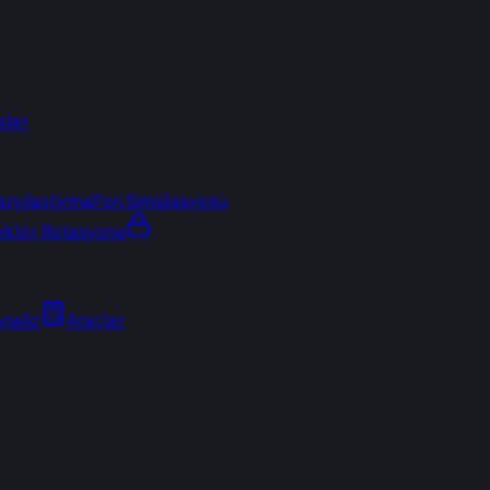
sler
arşılaştırma
Fon Simülasyonu
ektör Rotasyonu
Analiz
Araçlar