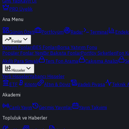
Giriş Yap
Kayıt Ol
PRO Üyelik
Ana Menu
Günün Özeti
Portföyüm
Radar
Terminal
Endek
Fonlar
Yatırım Fonları
BES Fonları
Borsa Yatırım Fonu
Popüler Fonlar
Yeni
Bir Bakışta Fonlar
Portföy Şirketleri
Fon K
Akıllı Para Sinyali
Ters Fon Arama
Çakışma Analizi
S
Hisseler
Yerli Hisseler
Yabancı Hisseler
ETF
Kripto
Altın & Döviz
Vadeli Piyasa
Teknik 
Akademi
Canlı Yayın
Geçmiş Yayınlar
Yayın Takvimi
Topluluk ve Haberler