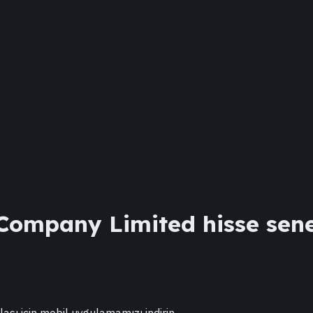
 Company Limited
hisse sene
lası için mobil uygulamamızı indirin.