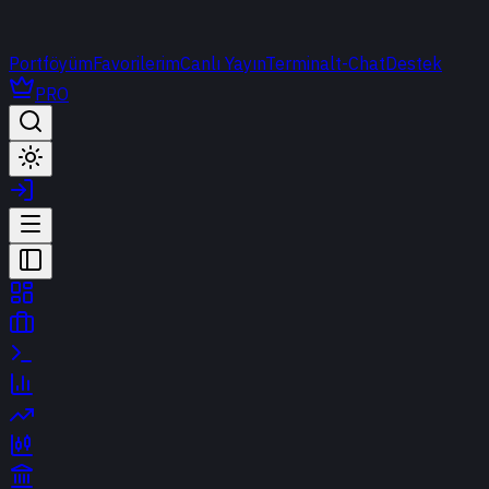
Portföyüm
Favorilerim
Canlı Yayın
Terminal
t-Chat
Destek
PRO