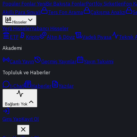
Popüler Fonlar
Yeni
Bir Bakışta Fonlar
Portföy Şirketleri
Fon K
Akıllı Para Sinyali
Ters Fon Arama
Çakışma Analizi
S
Hisseler
Yerli Hisseler
Yabancı Hisseler
ETF
Kripto
Altın & Döviz
Vadeli Piyasa
Teknik 
Akademi
Canlı Yayın
Geçmiş Yayınlar
Yayın Takvimi
Topluluk ve Haberler
t-Chat
Haberler
Yazılar
Bağlantı Yok
Giriş Yap
Kayıt Ol