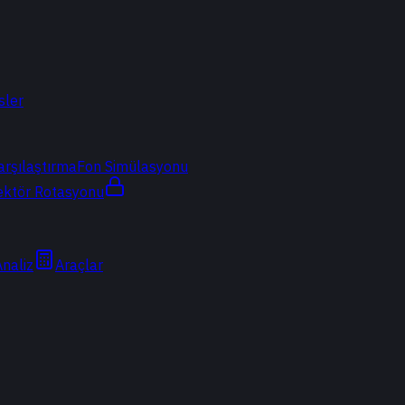
sler
arşılaştırma
Fon Simülasyonu
ektör Rotasyonu
Analiz
Araçlar