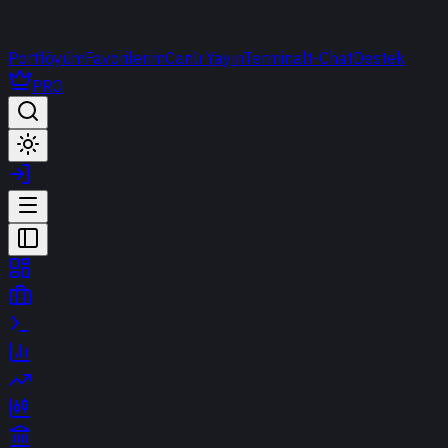
Portföyüm
Favorilerim
Canlı Yayın
Terminal
t-Chat
Destek
PRO