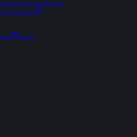
arşılaştırma
Fon Simülasyonu
ektör Rotasyonu
Analiz
Araçlar