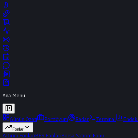
Ana Menu
Günün Özeti
Portföyüm
Radar
Terminal
Endek
Fonlar
Yatırım Fonları
BES Fonları
Borsa Yatırım Fonu