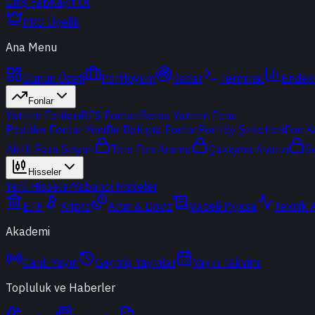
Giriş Yap
Kayıt Ol
PRO Üyelik
Ana Menu
Günün Özeti
Portföyüm
Radar
Terminal
Endek
Fonlar
Yatırım Fonları
BES Fonları
Borsa Yatırım Fonu
Popüler Fonlar
Yeni
Bir Bakışta Fonlar
Portföy Şirketleri
Fon K
Akıllı Para Sinyali
Ters Fon Arama
Çakışma Analizi
S
Hisseler
Yerli Hisseler
Yabancı Hisseler
ETF
Kripto
Altın & Döviz
Vadeli Piyasa
Teknik 
Akademi
Canlı Yayın
Geçmiş Yayınlar
Yayın Takvimi
Topluluk ve Haberler