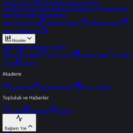
Yatırım Fonları
BES Fonları
Borsa Yatırım Fonu
Popüler Fonlar
Yeni
Bir Bakışta Fonlar
Portföy Şirketleri
Fon
Karşılaştırma
Fon Simülasyonu
Akıllı Para Sinyali
Ters Fon Arama
Çakışma Analizi
Sektör Rotasyonu
Hisseler
Yerli Hisseler
Yabancı Hisseler
ETF
Kripto
Altın & Döviz
Vadeli Piyasa
Teknik
Analiz
Araçlar
Akademi
Canlı Yayın
Geçmiş Yayınlar
Yayın Takvimi
Topluluk ve Haberler
t-Chat
Haberler
Yazılar
Bağlantı Yok