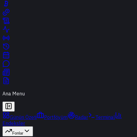
Ana Menu
Günün Özeti
Portföyüm
Radar
Terminal
Endeksler
Fonlar