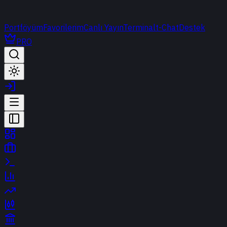
Portföyüm
Favorilerim
Canlı Yayın
Terminal
t-Chat
Destek
PRO