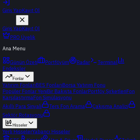
Giriş Yap
Kayıt Ol
Giriş Yap
Kayıt Ol
PRO Üyelik
Ana Menu
Günün Özeti
Portföyüm
Radar
Terminal
Endeksler
Fonlar
Yatırım Fonları
BES Fonları
Borsa Yatırım Fonu
Popüler Fonlar
Yeni
Bir Bakışta Fonlar
Portföy Şirketleri
Fon
Karşılaştırma
Fon Simülasyonu
Akıllı Para Sinyali
Ters Fon Arama
Çakışma Analizi
Sektör Rotasyonu
Hisseler
Yerli Hisseler
Yabancı Hisseler