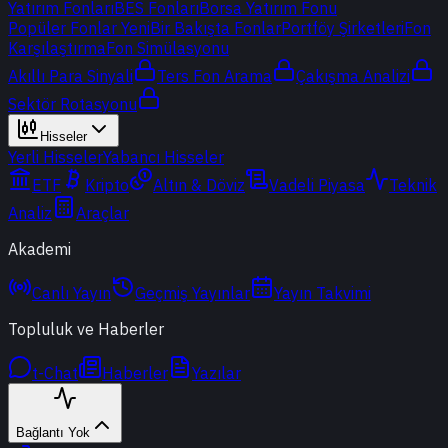
Yatırım Fonları
BES Fonları
Borsa Yatırım Fonu
Popüler Fonlar
Yeni
Bir Bakışta Fonlar
Portföy Şirketleri
Fon
Karşılaştırma
Fon Simülasyonu
Akıllı Para Sinyali
Ters Fon Arama
Çakışma Analizi
Sektör Rotasyonu
Hisseler
Yerli Hisseler
Yabancı Hisseler
ETF
Kripto
Altın & Döviz
Vadeli Piyasa
Teknik
Analiz
Araçlar
Akademi
Canlı Yayın
Geçmiş Yayınlar
Yayın Takvimi
Topluluk ve Haberler
t-Chat
Haberler
Yazılar
Bağlantı Yok