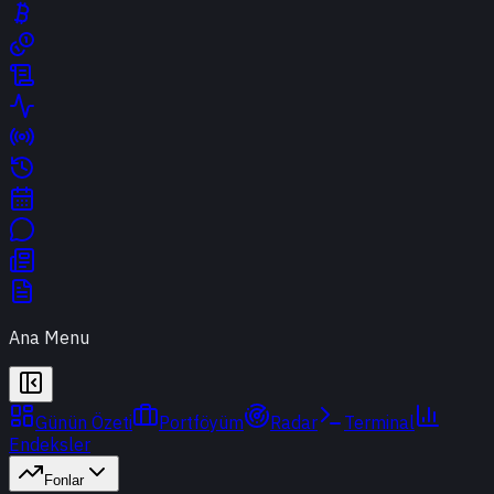
Ana Menu
Günün Özeti
Portföyüm
Radar
Terminal
Endeksler
Fonlar