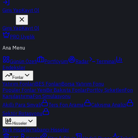
Giriş Yap
Kayıt Ol
Giriş Yap
Kayıt Ol
PRO Üyelik
Ana Menu
Günün Özeti
Portföyüm
Radar
Terminal
Endeksler
Fonlar
Yatırım Fonları
BES Fonları
Borsa Yatırım Fonu
Popüler Fonlar
Yeni
Bir Bakışta Fonlar
Portföy Şirketleri
Fon
Karşılaştırma
Fon Simülasyonu
Akıllı Para Sinyali
Ters Fon Arama
Çakışma Analizi
Sektör Rotasyonu
Hisseler
Yerli Hisseler
Yabancı Hisseler