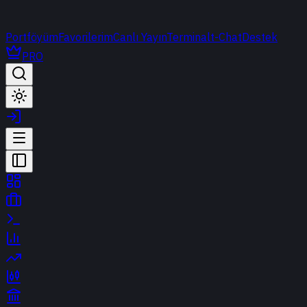
Portföyüm
Favorilerim
Canlı Yayın
Terminal
t-Chat
Destek
PRO