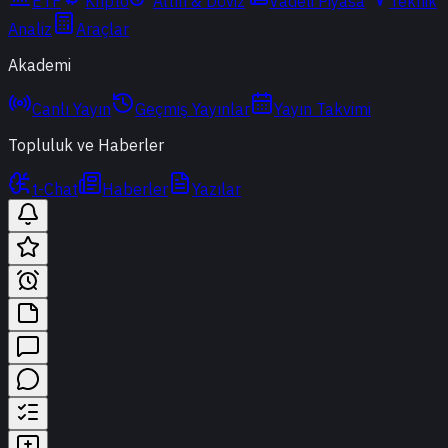
ETF
Kripto
Altın & Döviz
Vadeli Piyasa
Teknik
Analiz
Araçlar
Akademi
Canlı Yayın
Geçmiş Yayınlar
Yayın Takvimi
Topluluk ve Haberler
t-Chat
Haberler
Yazılar