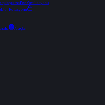
arşılaştırma
Fon Simülasyonu
ektör Rotasyonu
Analiz
Araçlar