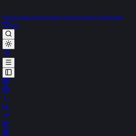
Portföyüm
Favorilerim
Canlı Yayın
Terminal
t-Chat
Destek
PRO