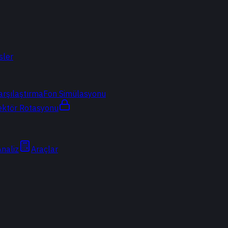
sler
arşılaştırma
Fon Simülasyonu
ektör Rotasyonu
Analiz
Araçlar