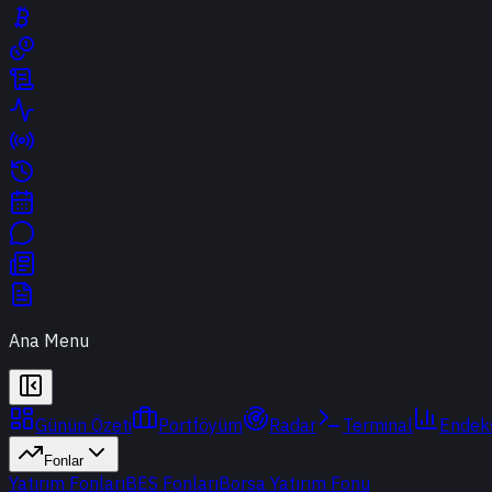
Ana Menu
Günün Özeti
Portföyüm
Radar
Terminal
Endek
Fonlar
Yatırım Fonları
BES Fonları
Borsa Yatırım Fonu