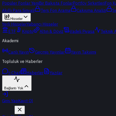
Popüler Fonlar
Yeni
Bir Bakışta Fonlar
Portföy Şirketleri
Fon K
Akıllı Para Sinyali
Ters Fon Arama
Çakışma Analizi
S
Hisseler
Yerli Hisseler
Yabancı Hisseler
ETF
Kripto
Altın & Döviz
Vadeli Piyasa
Teknik 
Akademi
Canlı Yayın
Geçmiş Yayınlar
Yayın Takvimi
Topluluk ve Haberler
t-Chat
Haberler
Yazılar
Bağlantı Yok
Giriş Yap
Kayıt Ol