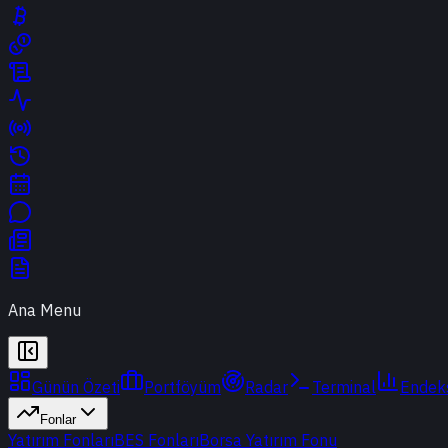
Ana Menu
Günün Özeti
Portföyüm
Radar
Terminal
Endek
Fonlar
Yatırım Fonları
BES Fonları
Borsa Yatırım Fonu