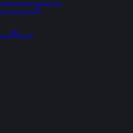
arşılaştırma
Fon Simülasyonu
ektör Rotasyonu
Analiz
Araçlar