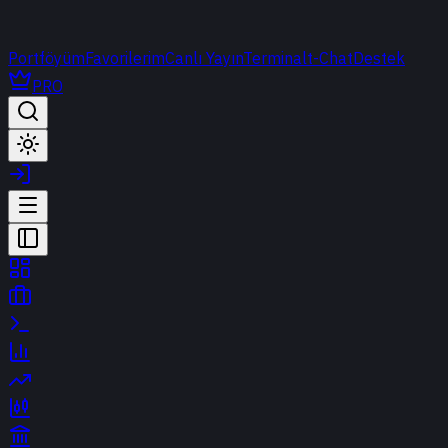
Portföyüm
Favorilerim
Canlı Yayın
Terminal
t-Chat
Destek
PRO