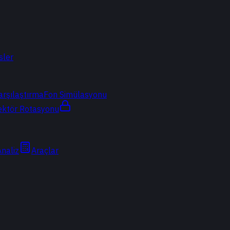
sler
arşılaştırma
Fon Simülasyonu
ektör Rotasyonu
Analiz
Araçlar