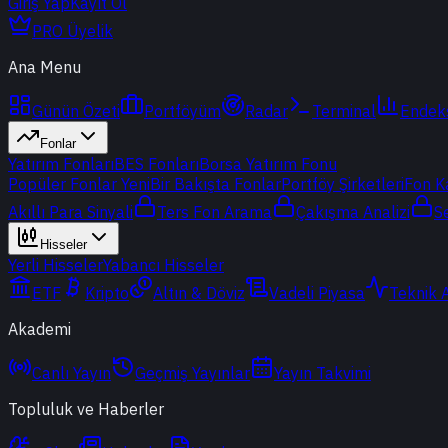
Giriş Yap
Kayıt Ol
PRO Üyelik
Ana Menu
Günün Özeti
Portföyüm
Radar
Terminal
Endek
Fonlar
Yatırım Fonları
BES Fonları
Borsa Yatırım Fonu
Popüler Fonlar
Yeni
Bir Bakışta Fonlar
Portföy Şirketleri
Fon K
Akıllı Para Sinyali
Ters Fon Arama
Çakışma Analizi
S
Hisseler
Yerli Hisseler
Yabancı Hisseler
ETF
Kripto
Altın & Döviz
Vadeli Piyasa
Teknik 
Akademi
Canlı Yayın
Geçmiş Yayınlar
Yayın Takvimi
Topluluk ve Haberler