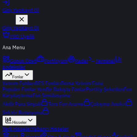
Giriş Yap
Kayıt Ol
Giriş Yap
Kayıt Ol
PRO Üyelik
Ana Menu
Günün Özeti
Portföyüm
Radar
Terminal
Endeksler
Fonlar
Yatırım Fonları
BES Fonları
Borsa Yatırım Fonu
Popüler Fonlar
Yeni
Bir Bakışta Fonlar
Portföy Şirketleri
Fon
Karşılaştırma
Fon Simülasyonu
Akıllı Para Sinyali
Ters Fon Arama
Çakışma Analizi
Sektör Rotasyonu
Hisseler
Yerli Hisseler
Yabancı Hisseler