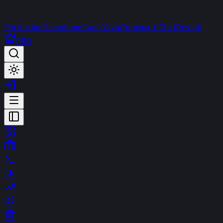
Portföyüm
Favorilerim
Canlı Yayın
Terminal
t-Chat
Destek
PRO