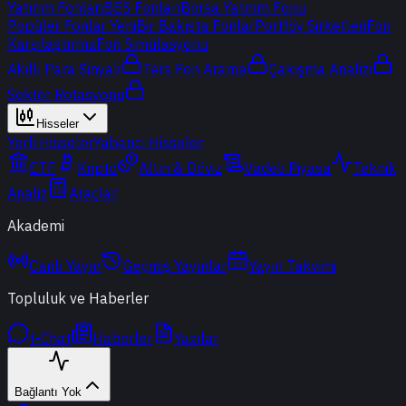
Yatırım Fonları
BES Fonları
Borsa Yatırım Fonu
Popüler Fonlar
Yeni
Bir Bakışta Fonlar
Portföy Şirketleri
Fon
Karşılaştırma
Fon Simülasyonu
Akıllı Para Sinyali
Ters Fon Arama
Çakışma Analizi
Sektör Rotasyonu
Hisseler
Yerli Hisseler
Yabancı Hisseler
ETF
Kripto
Altın & Döviz
Vadeli Piyasa
Teknik
Analiz
Araçlar
Akademi
Canlı Yayın
Geçmiş Yayınlar
Yayın Takvimi
Topluluk ve Haberler
t-Chat
Haberler
Yazılar
Bağlantı Yok