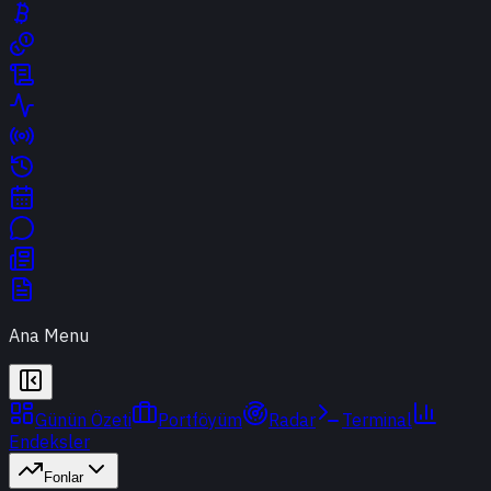
Ana Menu
Günün Özeti
Portföyüm
Radar
Terminal
Endeksler
Fonlar