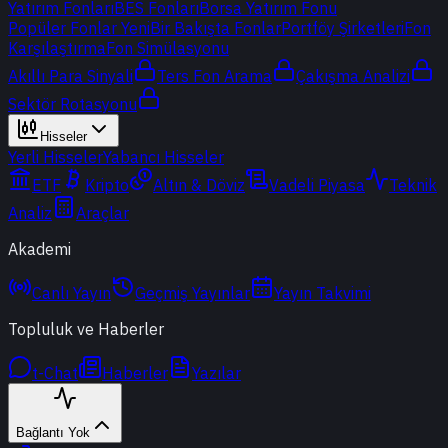
Yatırım Fonları
BES Fonları
Borsa Yatırım Fonu
Popüler Fonlar
Yeni
Bir Bakışta Fonlar
Portföy Şirketleri
Fon
Karşılaştırma
Fon Simülasyonu
Akıllı Para Sinyali
Ters Fon Arama
Çakışma Analizi
Sektör Rotasyonu
Hisseler
Yerli Hisseler
Yabancı Hisseler
ETF
Kripto
Altın & Döviz
Vadeli Piyasa
Teknik
Analiz
Araçlar
Akademi
Canlı Yayın
Geçmiş Yayınlar
Yayın Takvimi
Topluluk ve Haberler
t-Chat
Haberler
Yazılar
Bağlantı Yok