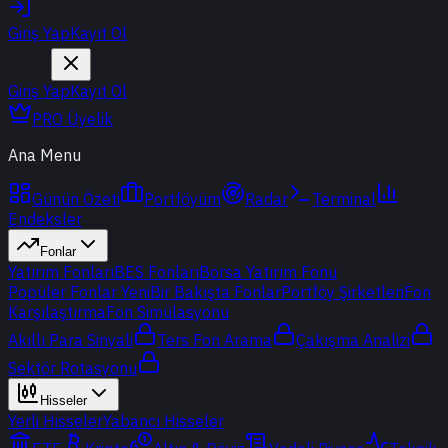
Giriş Yap
Kayıt Ol
Giriş Yap
Kayıt Ol
PRO Üyelik
Ana Menu
Günün Özeti
Portföyüm
Radar
Terminal
Endeksler
Fonlar
Yatırım Fonları
BES Fonları
Borsa Yatırım Fonu
Popüler Fonlar
Yeni
Bir Bakışta Fonlar
Portföy Şirketleri
Fon
Karşılaştırma
Fon Simülasyonu
Akıllı Para Sinyali
Ters Fon Arama
Çakışma Analizi
Sektör Rotasyonu
Hisseler
Yerli Hisseler
Yabancı Hisseler