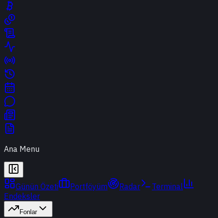
Ana Menu
Günün Özeti
Portföyüm
Radar
Terminal
Endeksler
Fonlar