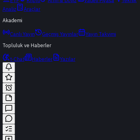
ETF
Kripto
Altın & Döviz
Vadeli Piyasa
Teknik
Analiz
Araçlar
Akademi
Canlı Yayın
Geçmiş Yayınlar
Yayın Takvimi
Topluluk ve Haberler
t-Chat
Haberler
Yazılar