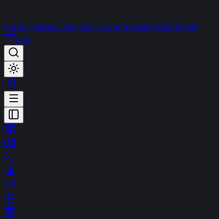
Portföyüm
Favorilerim
Canlı Yayın
Terminal
t-Chat
Destek
PRO