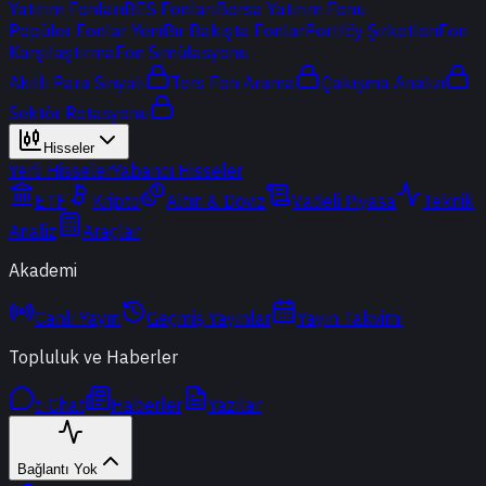
Yatırım Fonları
BES Fonları
Borsa Yatırım Fonu
Popüler Fonlar
Yeni
Bir Bakışta Fonlar
Portföy Şirketleri
Fon
Karşılaştırma
Fon Simülasyonu
Akıllı Para Sinyali
Ters Fon Arama
Çakışma Analizi
Sektör Rotasyonu
Hisseler
Yerli Hisseler
Yabancı Hisseler
ETF
Kripto
Altın & Döviz
Vadeli Piyasa
Teknik
Analiz
Araçlar
Akademi
Canlı Yayın
Geçmiş Yayınlar
Yayın Takvimi
Topluluk ve Haberler
t-Chat
Haberler
Yazılar
Bağlantı Yok