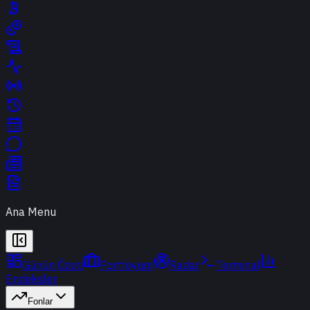
Ana Menu
Günün Özeti
Portföyüm
Radar
Terminal
Endeksler
Fonlar