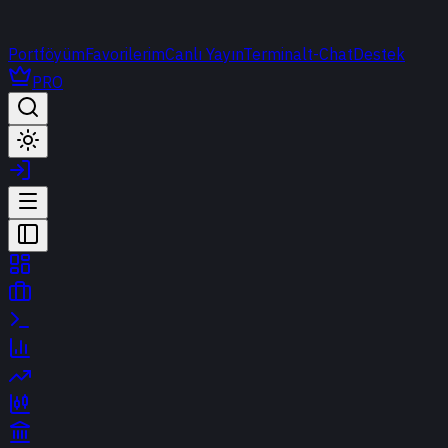
Portföyüm
Favorilerim
Canlı Yayın
Terminal
t-Chat
Destek
PRO