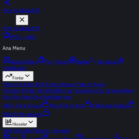
Giriş Yap
Kayıt Ol
Giriş Yap
Kayıt Ol
PRO Üyelik
Ana Menu
Günün Özeti
Portföyüm
Radar
Terminal
Endeksler
Fonlar
Yatırım Fonları
BES Fonları
Borsa Yatırım Fonu
Popüler Fonlar
Yeni
Bir Bakışta Fonlar
Portföy Şirketleri
Fon
Karşılaştırma
Fon Simülasyonu
Akıllı Para Sinyali
Ters Fon Arama
Çakışma Analizi
Sektör Rotasyonu
Hisseler
Yerli Hisseler
Yabancı Hisseler