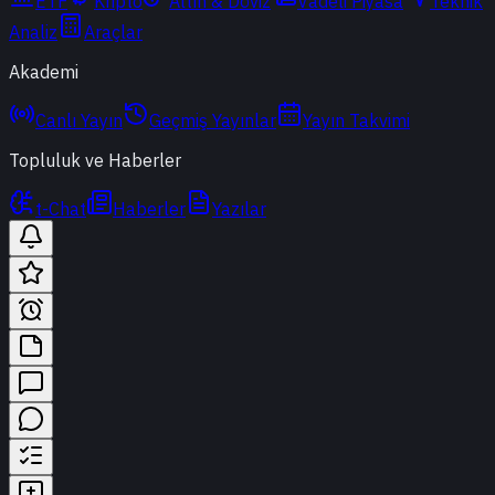
ETF
Kripto
Altın & Döviz
Vadeli Piyasa
Teknik
Analiz
Araçlar
Akademi
Canlı Yayın
Geçmiş Yayınlar
Yayın Takvimi
Topluluk ve Haberler
t-Chat
Haberler
Yazılar