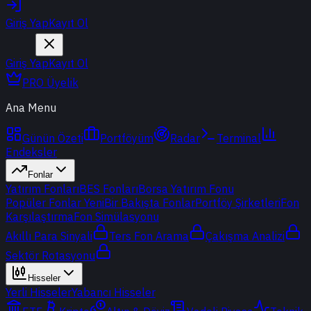
Giriş Yap
Kayıt Ol
Giriş Yap
Kayıt Ol
PRO Üyelik
Ana Menu
Günün Özeti
Portföyüm
Radar
Terminal
Endeksler
Fonlar
Yatırım Fonları
BES Fonları
Borsa Yatırım Fonu
Popüler Fonlar
Yeni
Bir Bakışta Fonlar
Portföy Şirketleri
Fon
Karşılaştırma
Fon Simülasyonu
Akıllı Para Sinyali
Ters Fon Arama
Çakışma Analizi
Sektör Rotasyonu
Hisseler
Yerli Hisseler
Yabancı Hisseler