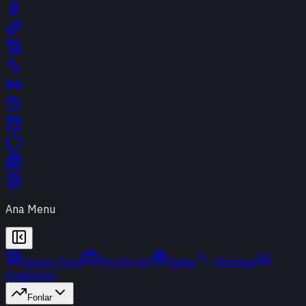
Ana Menu
Günün Özeti
Portföyüm
Radar
Terminal
Endeksler
Fonlar