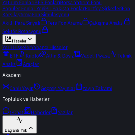
Yatırım Fonları
BES Fonları
Borsa Yatırım Fonu
Popüler Fonlar
Yeni
Bir Bakışta Fonlar
Portföy Şirketleri
Fon
Karşılaştırma
Fon Simülasyonu
Akıllı Para Sinyali
Ters Fon Arama
Çakışma Analizi
Sektör Rotasyonu
Hisseler
Yerli Hisseler
Yabancı Hisseler
ETF
Kripto
Altın & Döviz
Vadeli Piyasa
Teknik
Analiz
Araçlar
Akademi
Canlı Yayın
Geçmiş Yayınlar
Yayın Takvimi
Topluluk ve Haberler
t-Chat
Haberler
Yazılar
Bağlantı Yok