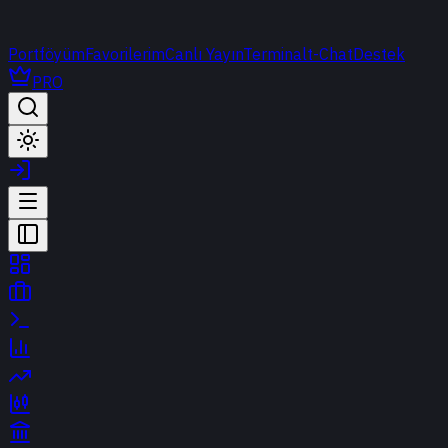
Portföyüm
Favorilerim
Canlı Yayın
Terminal
t-Chat
Destek
PRO