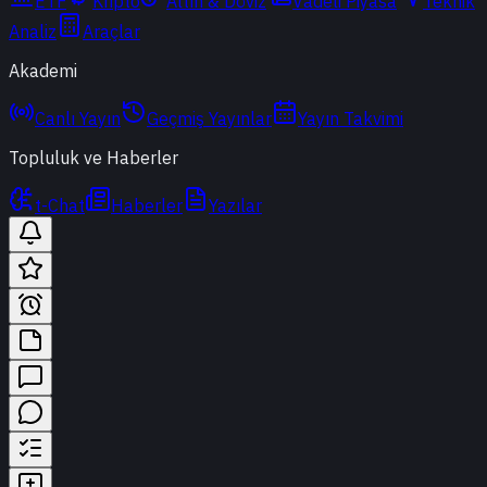
ETF
Kripto
Altın & Döviz
Vadeli Piyasa
Teknik
Analiz
Araçlar
Akademi
Canlı Yayın
Geçmiş Yayınlar
Yayın Takvimi
Topluluk ve Haberler
t-Chat
Haberler
Yazılar