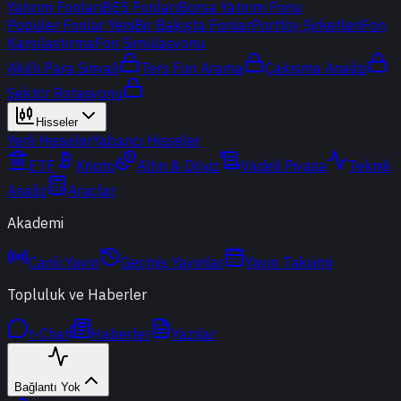
Yatırım Fonları
BES Fonları
Borsa Yatırım Fonu
Popüler Fonlar
Yeni
Bir Bakışta Fonlar
Portföy Şirketleri
Fon
Karşılaştırma
Fon Simülasyonu
Akıllı Para Sinyali
Ters Fon Arama
Çakışma Analizi
Sektör Rotasyonu
Hisseler
Yerli Hisseler
Yabancı Hisseler
ETF
Kripto
Altın & Döviz
Vadeli Piyasa
Teknik
Analiz
Araçlar
Akademi
Canlı Yayın
Geçmiş Yayınlar
Yayın Takvimi
Topluluk ve Haberler
t-Chat
Haberler
Yazılar
Bağlantı Yok