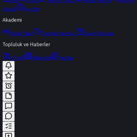
ETF
Kripto
Altın & Döviz
Vadeli Piyasa
Teknik
Analiz
Araçlar
Akademi
Canlı Yayın
Geçmiş Yayınlar
Yayın Takvimi
Topluluk ve Haberler
t-Chat
Haberler
Yazılar