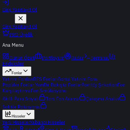
Giriş Yap
Kayıt Ol
Giriş Yap
Kayıt Ol
PRO Üyelik
Ana Menu
Günün Özeti
Portföyüm
Radar
Terminal
Endeksler
Fonlar
Yatırım Fonları
BES Fonları
Borsa Yatırım Fonu
Popüler Fonlar
Yeni
Bir Bakışta Fonlar
Portföy Şirketleri
Fon
Karşılaştırma
Fon Simülasyonu
Akıllı Para Sinyali
Ters Fon Arama
Çakışma Analizi
Sektör Rotasyonu
Hisseler
Yerli Hisseler
Yabancı Hisseler