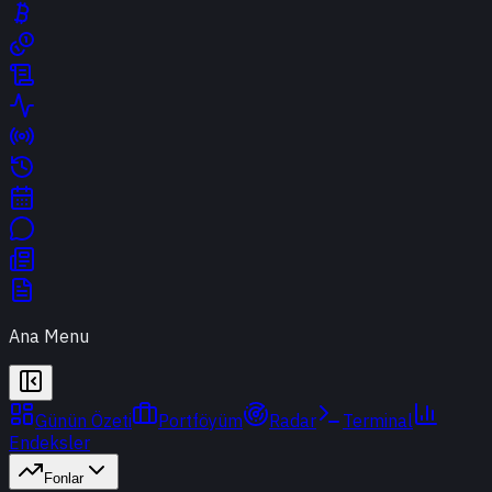
Ana Menu
Günün Özeti
Portföyüm
Radar
Terminal
Endeksler
Fonlar