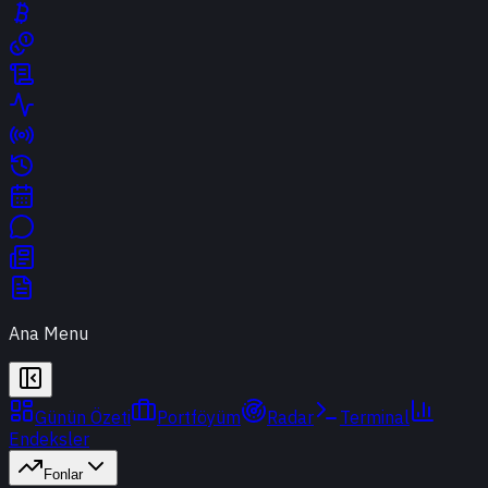
Ana Menu
Günün Özeti
Portföyüm
Radar
Terminal
Endeksler
Fonlar