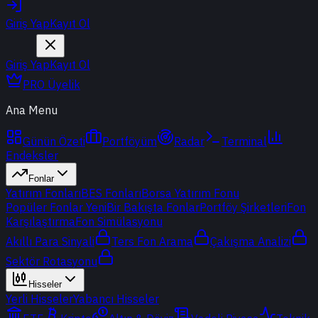
Giriş Yap
Kayıt Ol
Giriş Yap
Kayıt Ol
PRO Üyelik
Ana Menu
Günün Özeti
Portföyüm
Radar
Terminal
Endeksler
Fonlar
Yatırım Fonları
BES Fonları
Borsa Yatırım Fonu
Popüler Fonlar
Yeni
Bir Bakışta Fonlar
Portföy Şirketleri
Fon
Karşılaştırma
Fon Simülasyonu
Akıllı Para Sinyali
Ters Fon Arama
Çakışma Analizi
Sektör Rotasyonu
Hisseler
Yerli Hisseler
Yabancı Hisseler