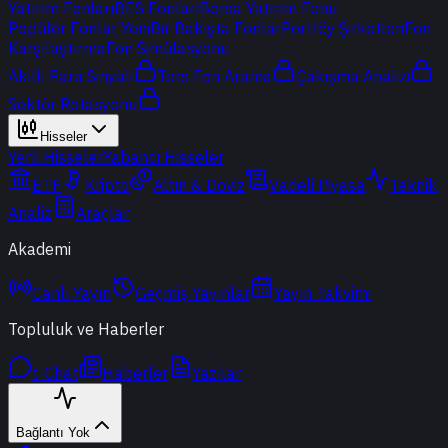
Yatırım Fonları
BES Fonları
Borsa Yatırım Fonu
Popüler Fonlar
Yeni
Bir Bakışta Fonlar
Portföy Şirketleri
Fon
Karşılaştırma
Fon Simülasyonu
Akıllı Para Sinyali
Ters Fon Arama
Çakışma Analizi
Sektör Rotasyonu
Hisseler
Yerli Hisseler
Yabancı Hisseler
ETF
Kripto
Altın & Döviz
Vadeli Piyasa
Teknik
Analiz
Araçlar
Akademi
Canlı Yayın
Geçmiş Yayınlar
Yayın Takvimi
Topluluk ve Haberler
t-Chat
Haberler
Yazılar
Bağlantı Yok