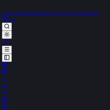
Portföyüm
Favorilerim
Canlı Yayın
Terminal
t-Chat
Destek
PRO