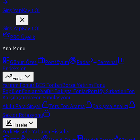
Giriş Yap
Kayıt Ol
Giriş Yap
Kayıt Ol
PRO Üyelik
Ana Menu
Günün Özeti
Portföyüm
Radar
Terminal
Endeksler
Fonlar
Yatırım Fonları
BES Fonları
Borsa Yatırım Fonu
Popüler Fonlar
Yeni
Bir Bakışta Fonlar
Portföy Şirketleri
Fon
Karşılaştırma
Fon Simülasyonu
Akıllı Para Sinyali
Ters Fon Arama
Çakışma Analizi
Sektör Rotasyonu
Hisseler
Yerli Hisseler
Yabancı Hisseler