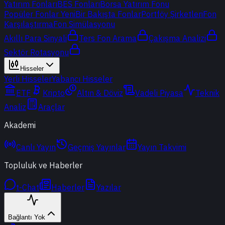
Yatırım Fonları
BES Fonları
Borsa Yatırım Fonu
Popüler Fonlar
Yeni
Bir Bakışta Fonlar
Portföy Şirketleri
Fon
Karşılaştırma
Fon Simülasyonu
Akıllı Para Sinyali
Ters Fon Arama
Çakışma Analizi
Sektör Rotasyonu
Hisseler
Yerli Hisseler
Yabancı Hisseler
ETF
Kripto
Altın & Döviz
Vadeli Piyasa
Teknik
Analiz
Araçlar
Akademi
Canlı Yayın
Geçmiş Yayınlar
Yayın Takvimi
Topluluk ve Haberler
t-Chat
Haberler
Yazılar
Bağlantı Yok