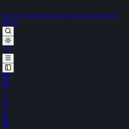
Portföyüm
Favorilerim
Canlı Yayın
Terminal
t-Chat
Destek
PRO