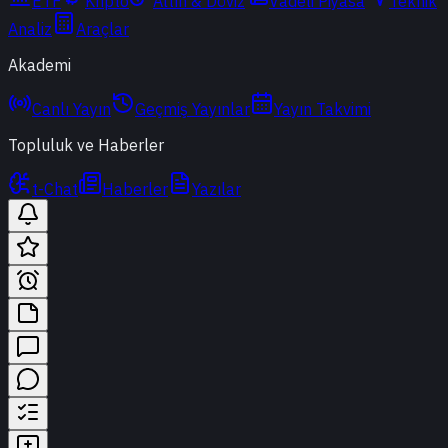
ETF
Kripto
Altın & Döviz
Vadeli Piyasa
Teknik
Analiz
Araçlar
Akademi
Canlı Yayın
Geçmiş Yayınlar
Yayın Takvimi
Topluluk ve Haberler
t-Chat
Haberler
Yazılar