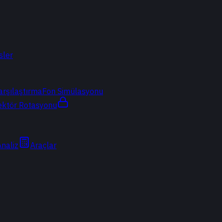
sler
arşılaştırma
Fon Simülasyonu
ektör Rotasyonu
Analiz
Araçlar