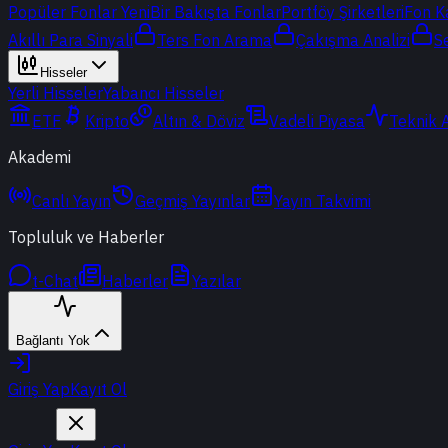
Popüler Fonlar
Yeni
Bir Bakışta Fonlar
Portföy Şirketleri
Fon K
Akıllı Para Sinyali
Ters Fon Arama
Çakışma Analizi
S
Hisseler
Yerli Hisseler
Yabancı Hisseler
ETF
Kripto
Altın & Döviz
Vadeli Piyasa
Teknik 
Akademi
Canlı Yayın
Geçmiş Yayınlar
Yayın Takvimi
Topluluk ve Haberler
t-Chat
Haberler
Yazılar
Bağlantı Yok
Giriş Yap
Kayıt Ol