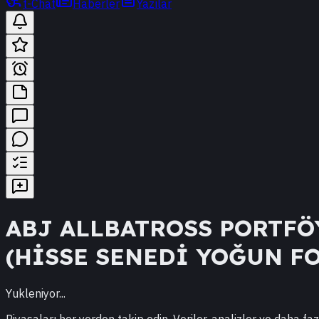
t-Chat
Haberler
Yazılar
ABJ
ALLBATROSS PORTFÖY
(HİSSE SENEDİ YOĞUN F
Yukleniyor...
Piyasaları her yerden takip edin. Veriler, analizler ve daha faz