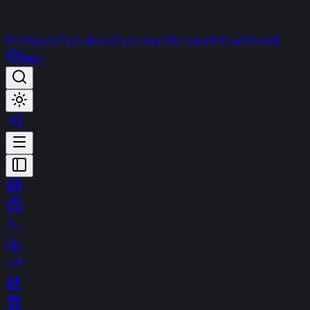
Portföyüm
Favorilerim
Canlı Yayın
Terminal
t-Chat
Destek
PRO