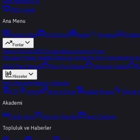
Giriş Yap
Kayıt Ol
PRO Üyelik
Ana Menu
Günün Özeti
Portföyüm
Radar
Terminal
Endek
Fonlar
Yatırım Fonları
BES Fonları
Borsa Yatırım Fonu
Popüler Fonlar
Yeni
Bir Bakışta Fonlar
Portföy Şirketleri
Fon K
Akıllı Para Sinyali
Ters Fon Arama
Çakışma Analizi
S
Hisseler
Yerli Hisseler
Yabancı Hisseler
ETF
Kripto
Altın & Döviz
Vadeli Piyasa
Teknik 
Akademi
Canlı Yayın
Geçmiş Yayınlar
Yayın Takvimi
Topluluk ve Haberler