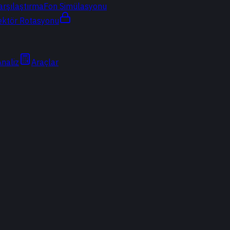
arşılaştırma
Fon Simülasyonu
ektör Rotasyonu
Analiz
Araçlar