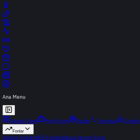
Ana Menu
Günün Özeti
Portföyüm
Radar
Terminal
Endek
Fonlar
Yatırım Fonları
BES Fonları
Borsa Yatırım Fonu