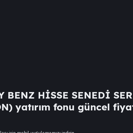
 BENZ HİSSE SENEDİ SERB
ON)
yatırım fonu güncel fiyat
lası için mobil uygulamamızı indirin.