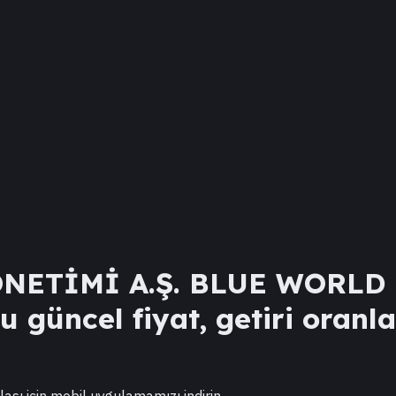
NETİMİ A.Ş. BLUE WORLD
 güncel fiyat, getiri oranla
lası için mobil uygulamamızı indirin.