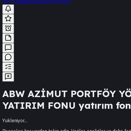
t-Chat
Haberler
Yazılar
ABW
AZİMUT PORTFÖY YÖ
YATIRIM FONU
yatırım fonu
Yukleniyor...
Piyasaları her yerden takip edin. Veriler, analizler ve daha faz