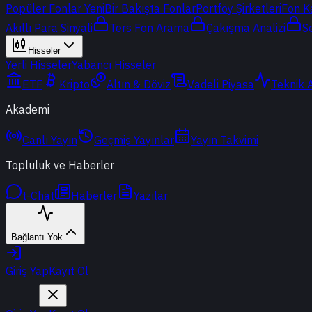
Popüler Fonlar
Yeni
Bir Bakışta Fonlar
Portföy Şirketleri
Fon K
Akıllı Para Sinyali
Ters Fon Arama
Çakışma Analizi
S
Hisseler
Yerli Hisseler
Yabancı Hisseler
ETF
Kripto
Altın & Döviz
Vadeli Piyasa
Teknik 
Akademi
Canlı Yayın
Geçmiş Yayınlar
Yayın Takvimi
Topluluk ve Haberler
t-Chat
Haberler
Yazılar
Bağlantı Yok
Giriş Yap
Kayıt Ol