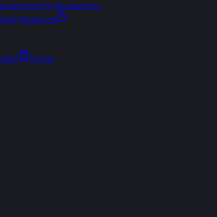
arşılaştırma
Fon Simülasyonu
ektör Rotasyonu
Analiz
Araçlar