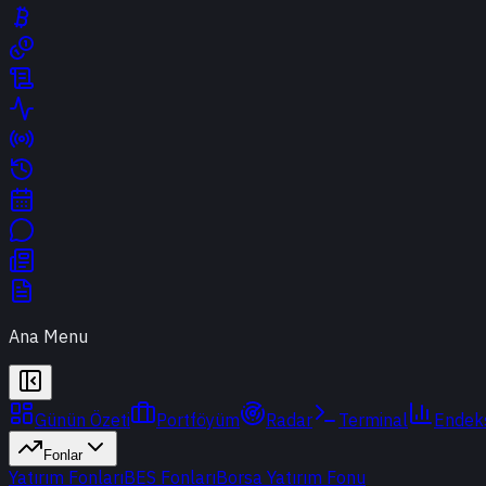
Ana Menu
Günün Özeti
Portföyüm
Radar
Terminal
Endek
Fonlar
Yatırım Fonları
BES Fonları
Borsa Yatırım Fonu