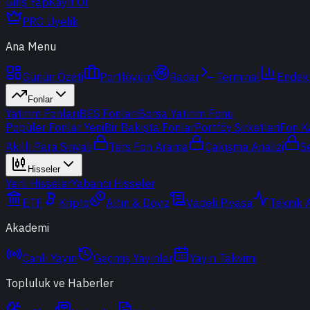
Giriş Yap
Kayıt Ol
PRO Üyelik
Ana Menu
Günün Özeti
Portföyüm
Radar
Terminal
Endek
Fonlar
Yatırım Fonları
BES Fonları
Borsa Yatırım Fonu
Popüler Fonlar
Yeni
Bir Bakışta Fonlar
Portföy Şirketleri
Fon K
Akıllı Para Sinyali
Ters Fon Arama
Çakışma Analizi
S
Hisseler
Yerli Hisseler
Yabancı Hisseler
ETF
Kripto
Altın & Döviz
Vadeli Piyasa
Teknik 
Akademi
Canlı Yayın
Geçmiş Yayınlar
Yayın Takvimi
Topluluk ve Haberler