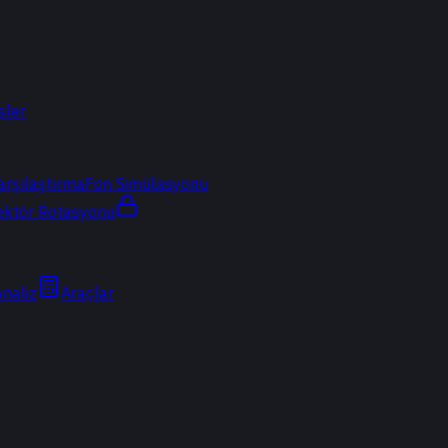
sler
arşılaştırma
Fon Simülasyonu
ektör Rotasyonu
Analiz
Araçlar