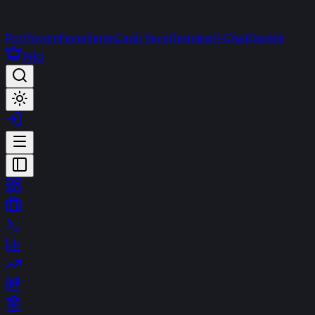
Portföyüm
Favorilerim
Canlı Yayın
Terminal
t-Chat
Destek
PRO