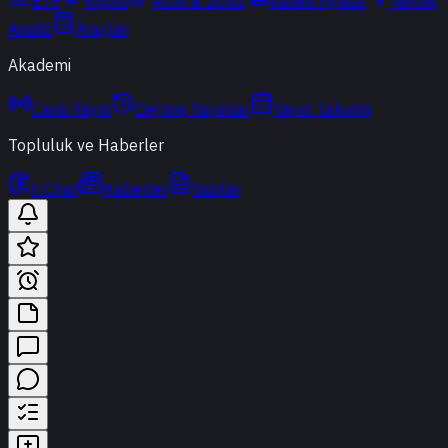
ETF
Kripto
Altın & Döviz
Vadeli Piyasa
Teknik
Analiz
Araçlar
Akademi
Canlı Yayın
Geçmiş Yayınlar
Yayın Takvimi
Topluluk ve Haberler
t-Chat
Haberler
Yazılar