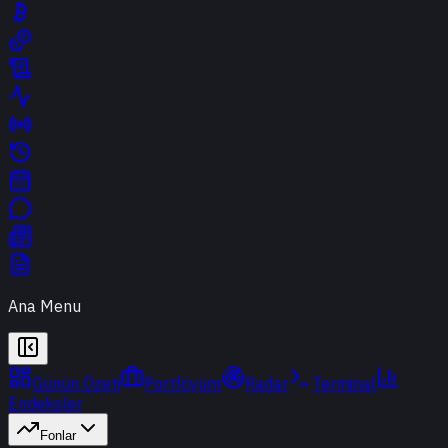
Ana Menu
Günün Özeti
Portföyüm
Radar
Terminal
Endeksler
Fonlar