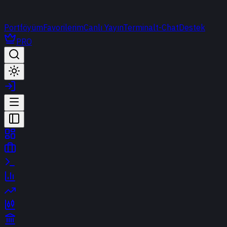
Portföyüm
Favorilerim
Canlı Yayın
Terminal
t-Chat
Destek
PRO