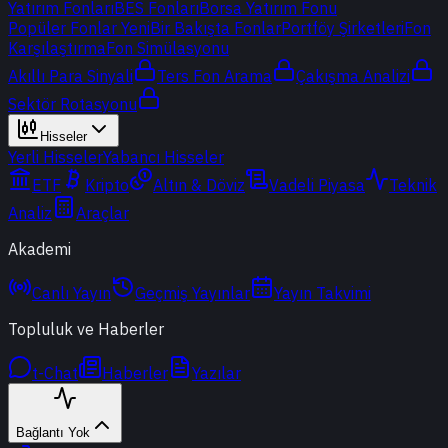
Yatırım Fonları
BES Fonları
Borsa Yatırım Fonu
Popüler Fonlar
Yeni
Bir Bakışta Fonlar
Portföy Şirketleri
Fon
Karşılaştırma
Fon Simülasyonu
Akıllı Para Sinyali
Ters Fon Arama
Çakışma Analizi
Sektör Rotasyonu
Hisseler
Yerli Hisseler
Yabancı Hisseler
ETF
Kripto
Altın & Döviz
Vadeli Piyasa
Teknik
Analiz
Araçlar
Akademi
Canlı Yayın
Geçmiş Yayınlar
Yayın Takvimi
Topluluk ve Haberler
t-Chat
Haberler
Yazılar
Bağlantı Yok