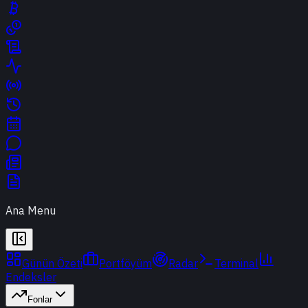
Ana Menu
Günün Özeti
Portföyüm
Radar
Terminal
Endeksler
Fonlar