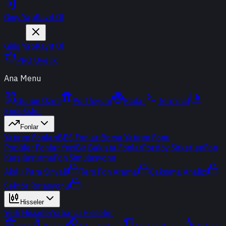
Giriş Yap
Kayıt Ol
Giriş Yap
Kayıt Ol
PRO Üyelik
Ana Menu
Günün Özeti
Portföyüm
Radar
Terminal
Endeksler
Fonlar
Yatırım Fonları
BES Fonları
Borsa Yatırım Fonu
Popüler Fonlar
Yeni
Bir Bakışta Fonlar
Portföy Şirketleri
Fon
Karşılaştırma
Fon Simülasyonu
Akıllı Para Sinyali
Ters Fon Arama
Çakışma Analizi
Sektör Rotasyonu
Hisseler
Yerli Hisseler
Yabancı Hisseler