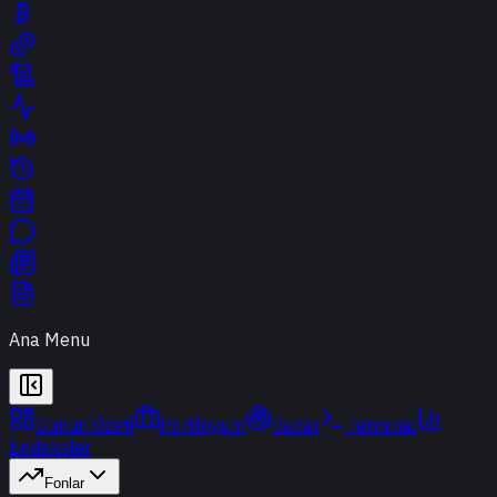
Ana Menu
Günün Özeti
Portföyüm
Radar
Terminal
Endeksler
Fonlar