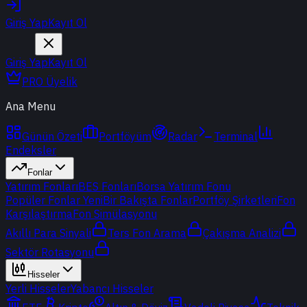
Giriş Yap
Kayıt Ol
Giriş Yap
Kayıt Ol
PRO Üyelik
Ana Menu
Günün Özeti
Portföyüm
Radar
Terminal
Endeksler
Fonlar
Yatırım Fonları
BES Fonları
Borsa Yatırım Fonu
Popüler Fonlar
Yeni
Bir Bakışta Fonlar
Portföy Şirketleri
Fon
Karşılaştırma
Fon Simülasyonu
Akıllı Para Sinyali
Ters Fon Arama
Çakışma Analizi
Sektör Rotasyonu
Hisseler
Yerli Hisseler
Yabancı Hisseler