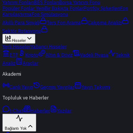
Yatırım Fonları
BES Fonları
Borsa Yatırım Fonu
Popüler Fonlar
Yeni
Bir Bakışta Fonlar
Portföy Şirketleri
Fon
Karşılaştırma
Fon Simülasyonu
Akıllı Para Sinyali
Ters Fon Arama
Çakışma Analizi
Sektör Rotasyonu
Hisseler
Yerli Hisseler
Yabancı Hisseler
ETF
Kripto
Altın & Döviz
Vadeli Piyasa
Teknik
Analiz
Araçlar
Akademi
Canlı Yayın
Geçmiş Yayınlar
Yayın Takvimi
Topluluk ve Haberler
t-Chat
Haberler
Yazılar
Bağlantı Yok