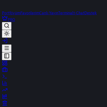
Portföyüm
Favorilerim
Canlı Yayın
Terminal
t-Chat
Destek
PRO