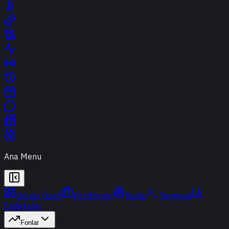
Ana Menu
Günün Özeti
Portföyüm
Radar
Terminal
Endeksler
Fonlar