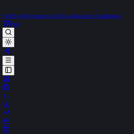
Portföyüm
Favorilerim
Canlı Yayın
Terminal
t-Chat
Destek
PRO