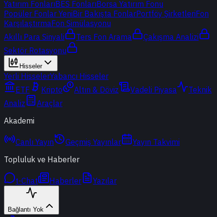
Yatırım Fonları
BES Fonları
Borsa Yatırım Fonu
Popüler Fonlar
Yeni
Bir Bakışta Fonlar
Portföy Şirketleri
Fon
Karşılaştırma
Fon Simülasyonu
Akıllı Para Sinyali
Ters Fon Arama
Çakışma Analizi
Sektör Rotasyonu
Hisseler
Yerli Hisseler
Yabancı Hisseler
ETF
Kripto
Altın & Döviz
Vadeli Piyasa
Teknik
Analiz
Araçlar
Akademi
Canlı Yayın
Geçmiş Yayınlar
Yayın Takvimi
Topluluk ve Haberler
t-Chat
Haberler
Yazılar
Bağlantı Yok