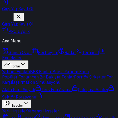
Giriş Yap
Kayıt Ol
Giriş Yap
Kayıt Ol
PRO Üyelik
Ana Menu
Günün Özeti
Portföyüm
Radar
Terminal
Endeksler
Fonlar
Yatırım Fonları
BES Fonları
Borsa Yatırım Fonu
Popüler Fonlar
Yeni
Bir Bakışta Fonlar
Portföy Şirketleri
Fon
Karşılaştırma
Fon Simülasyonu
Akıllı Para Sinyali
Ters Fon Arama
Çakışma Analizi
Sektör Rotasyonu
Hisseler
Yerli Hisseler
Yabancı Hisseler