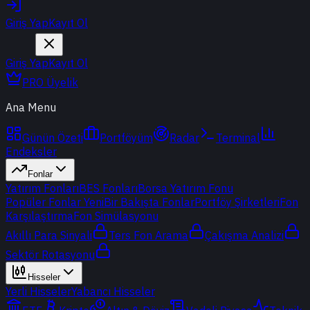
Giriş Yap
Kayıt Ol
Giriş Yap
Kayıt Ol
PRO Üyelik
Ana Menu
Günün Özeti
Portföyüm
Radar
Terminal
Endeksler
Fonlar
Yatırım Fonları
BES Fonları
Borsa Yatırım Fonu
Popüler Fonlar
Yeni
Bir Bakışta Fonlar
Portföy Şirketleri
Fon
Karşılaştırma
Fon Simülasyonu
Akıllı Para Sinyali
Ters Fon Arama
Çakışma Analizi
Sektör Rotasyonu
Hisseler
Yerli Hisseler
Yabancı Hisseler