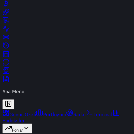
Ana Menu
Günün Özeti
Portföyüm
Radar
Terminal
Endeksler
Fonlar