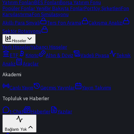
Yatırım Fonları
BES Fonları
Borsa Yatırım Fonu
Popüler Fonlar
Yeni
Bir Bakışta Fonlar
Portföy Şirketleri
Fon
Karşılaştırma
Fon Simülasyonu
Akıllı Para Sinyali
Ters Fon Arama
Çakışma Analizi
Sektör Rotasyonu
Hisseler
Yerli Hisseler
Yabancı Hisseler
ETF
Kripto
Altın & Döviz
Vadeli Piyasa
Teknik
Analiz
Araçlar
Akademi
Canlı Yayın
Geçmiş Yayınlar
Yayın Takvimi
Topluluk ve Haberler
t-Chat
Haberler
Yazılar
Bağlantı Yok