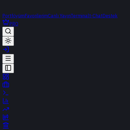
Portföyüm
Favorilerim
Canlı Yayın
Terminal
t-Chat
Destek
PRO