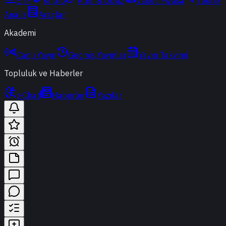
ETF
Kripto
Altın & Döviz
Vadeli Piyasa
Teknik
Analiz
Araçlar
Akademi
Canlı Yayın
Geçmiş Yayınlar
Yayın Takvimi
Topluluk ve Haberler
t-Chat
Haberler
Yazılar