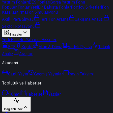
Yatırım Fonları
BES Fonları
Borsa Yatırım Fonu
Popüler Fonlar
Yeni
Bir Bakışta Fonlar
Portföy Şirketleri
Fon
Karşılaştırma
Fon Simülasyonu
Akıllı Para Sinyali
Ters Fon Arama
Çakışma Analizi
Sektör Rotasyonu
Hisseler
Yerli Hisseler
Yabancı Hisseler
ETF
Kripto
Altın & Döviz
Vadeli Piyasa
Teknik
Analiz
Araçlar
Akademi
Canlı Yayın
Geçmiş Yayınlar
Yayın Takvimi
Topluluk ve Haberler
t-Chat
Haberler
Yazılar
Bağlantı Yok