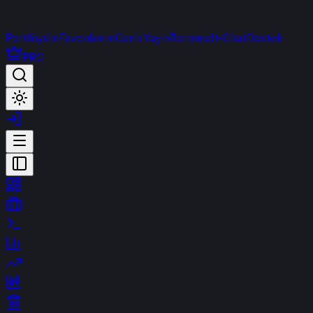
Portföyüm
Favorilerim
Canlı Yayın
Terminal
t-Chat
Destek
PRO