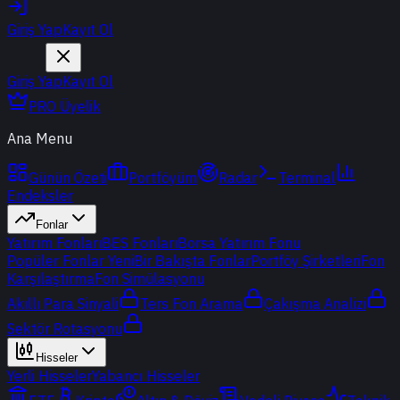
Giriş Yap
Kayıt Ol
Giriş Yap
Kayıt Ol
PRO Üyelik
Ana Menu
Günün Özeti
Portföyüm
Radar
Terminal
Endeksler
Fonlar
Yatırım Fonları
BES Fonları
Borsa Yatırım Fonu
Popüler Fonlar
Yeni
Bir Bakışta Fonlar
Portföy Şirketleri
Fon
Karşılaştırma
Fon Simülasyonu
Akıllı Para Sinyali
Ters Fon Arama
Çakışma Analizi
Sektör Rotasyonu
Hisseler
Yerli Hisseler
Yabancı Hisseler