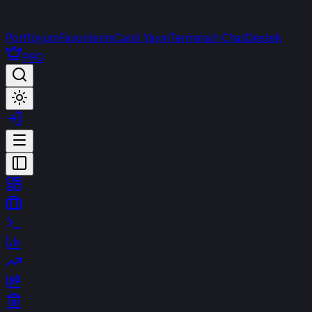
Portföyüm
Favorilerim
Canlı Yayın
Terminal
t-Chat
Destek
PRO