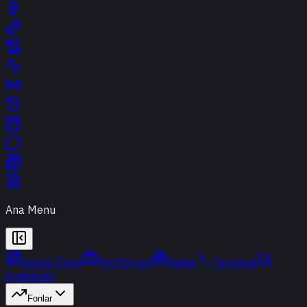
Ana Menu
Günün Özeti
Portföyüm
Radar
Terminal
Endeksler
Fonlar