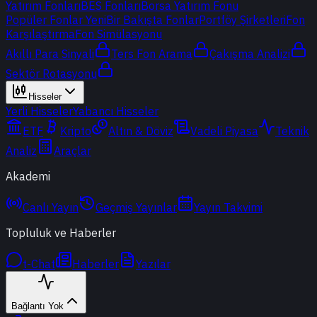
Yatırım Fonları
BES Fonları
Borsa Yatırım Fonu
Popüler Fonlar
Yeni
Bir Bakışta Fonlar
Portföy Şirketleri
Fon
Karşılaştırma
Fon Simülasyonu
Akıllı Para Sinyali
Ters Fon Arama
Çakışma Analizi
Sektör Rotasyonu
Hisseler
Yerli Hisseler
Yabancı Hisseler
ETF
Kripto
Altın & Döviz
Vadeli Piyasa
Teknik
Analiz
Araçlar
Akademi
Canlı Yayın
Geçmiş Yayınlar
Yayın Takvimi
Topluluk ve Haberler
t-Chat
Haberler
Yazılar
Bağlantı Yok