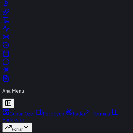
Ana Menu
Günün Özeti
Portföyüm
Radar
Terminal
Endeksler
Fonlar