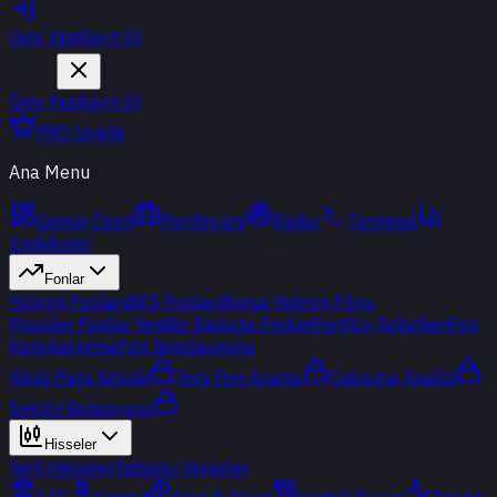
Giriş Yap
Kayıt Ol
Giriş Yap
Kayıt Ol
PRO Üyelik
Ana Menu
Günün Özeti
Portföyüm
Radar
Terminal
Endeksler
Fonlar
Yatırım Fonları
BES Fonları
Borsa Yatırım Fonu
Popüler Fonlar
Yeni
Bir Bakışta Fonlar
Portföy Şirketleri
Fon
Karşılaştırma
Fon Simülasyonu
Akıllı Para Sinyali
Ters Fon Arama
Çakışma Analizi
Sektör Rotasyonu
Hisseler
Yerli Hisseler
Yabancı Hisseler