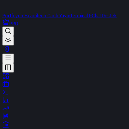
Portföyüm
Favorilerim
Canlı Yayın
Terminal
t-Chat
Destek
PRO