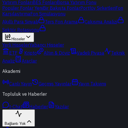
Yatırım Fonları
BES Fonları
Borsa Yatırım Fonu
Popüler Fonlar
Yeni
Bir Bakışta Fonlar
Portföy Şirketleri
Fon
Karşılaştırma
Fon Simülasyonu
Akıllı Para Sinyali
Ters Fon Arama
Çakışma Analizi
Sektör Rotasyonu
Hisseler
Yerli Hisseler
Yabancı Hisseler
ETF
Kripto
Altın & Döviz
Vadeli Piyasa
Teknik
Analiz
Araçlar
Akademi
Canlı Yayın
Geçmiş Yayınlar
Yayın Takvimi
Topluluk ve Haberler
t-Chat
Haberler
Yazılar
Bağlantı Yok