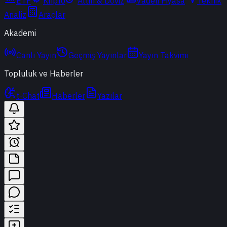
ETF
Kripto
Altın & Döviz
Vadeli Piyasa
Teknik
Analiz
Araçlar
Akademi
Canlı Yayın
Geçmiş Yayınlar
Yayın Takvimi
Topluluk ve Haberler
t-Chat
Haberler
Yazılar