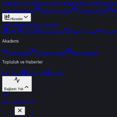
Popüler Fonlar
Yeni
Bir Bakışta Fonlar
Portföy Şirketleri
Fon K
Akıllı Para Sinyali
Ters Fon Arama
Çakışma Analizi
S
Hisseler
Yerli Hisseler
Yabancı Hisseler
ETF
Kripto
Altın & Döviz
Vadeli Piyasa
Teknik 
Akademi
Canlı Yayın
Geçmiş Yayınlar
Yayın Takvimi
Topluluk ve Haberler
t-Chat
Haberler
Yazılar
Bağlantı Yok
Giriş Yap
Kayıt Ol