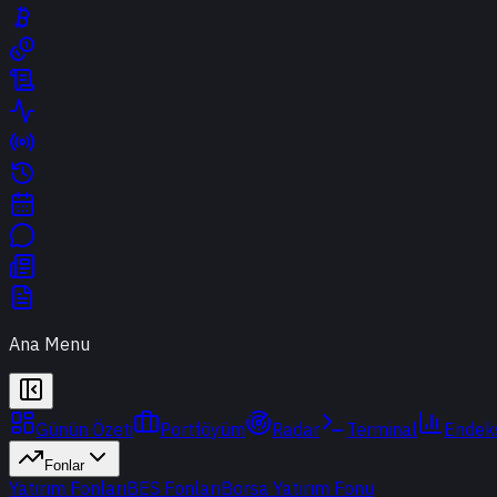
Ana Menu
Günün Özeti
Portföyüm
Radar
Terminal
Endek
Fonlar
Yatırım Fonları
BES Fonları
Borsa Yatırım Fonu