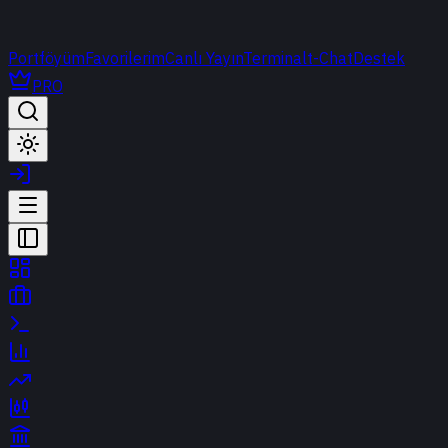
Portföyüm
Favorilerim
Canlı Yayın
Terminal
t-Chat
Destek
PRO