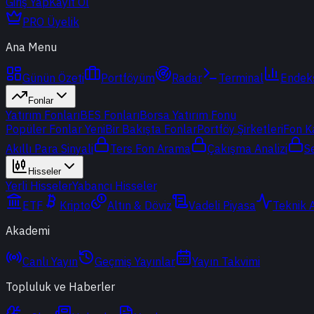
Giriş Yap
Kayıt Ol
PRO Üyelik
Ana Menu
Günün Özeti
Portföyüm
Radar
Terminal
Endek
Fonlar
Yatırım Fonları
BES Fonları
Borsa Yatırım Fonu
Popüler Fonlar
Yeni
Bir Bakışta Fonlar
Portföy Şirketleri
Fon K
Akıllı Para Sinyali
Ters Fon Arama
Çakışma Analizi
S
Hisseler
Yerli Hisseler
Yabancı Hisseler
ETF
Kripto
Altın & Döviz
Vadeli Piyasa
Teknik 
Akademi
Canlı Yayın
Geçmiş Yayınlar
Yayın Takvimi
Topluluk ve Haberler