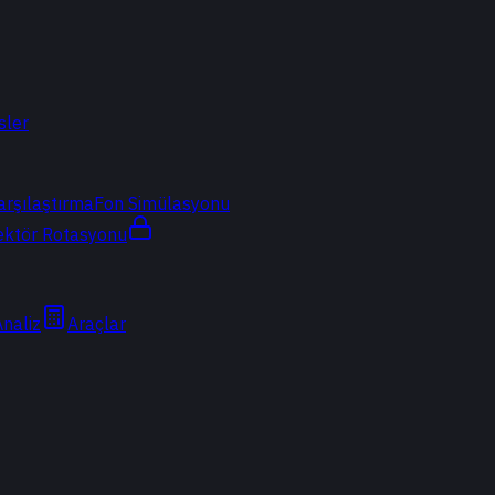
sler
arşılaştırma
Fon Simülasyonu
ektör Rotasyonu
Analiz
Araçlar