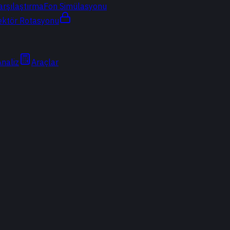
arşılaştırma
Fon Simülasyonu
ektör Rotasyonu
Analiz
Araçlar