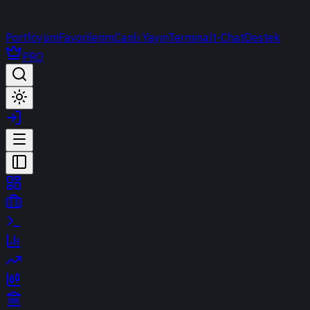
Portföyüm
Favorilerim
Canlı Yayın
Terminal
t-Chat
Destek
PRO