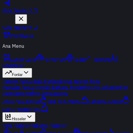
Giriş Yap
Kayıt Ol
Giriş Yap
Kayıt Ol
PRO Üyelik
Ana Menu
Günün Özeti
Portföyüm
Radar
Terminal
Endeksler
Fonlar
Yatırım Fonları
BES Fonları
Borsa Yatırım Fonu
Popüler Fonlar
Yeni
Bir Bakışta Fonlar
Portföy Şirketleri
Fon
Karşılaştırma
Fon Simülasyonu
Akıllı Para Sinyali
Ters Fon Arama
Çakışma Analizi
Sektör Rotasyonu
Hisseler
Yerli Hisseler
Yabancı Hisseler