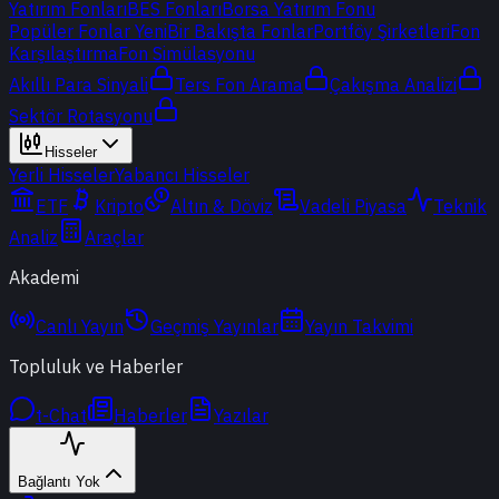
Yatırım Fonları
BES Fonları
Borsa Yatırım Fonu
Popüler Fonlar
Yeni
Bir Bakışta Fonlar
Portföy Şirketleri
Fon
Karşılaştırma
Fon Simülasyonu
Akıllı Para Sinyali
Ters Fon Arama
Çakışma Analizi
Sektör Rotasyonu
Hisseler
Yerli Hisseler
Yabancı Hisseler
ETF
Kripto
Altın & Döviz
Vadeli Piyasa
Teknik
Analiz
Araçlar
Akademi
Canlı Yayın
Geçmiş Yayınlar
Yayın Takvimi
Topluluk ve Haberler
t-Chat
Haberler
Yazılar
Bağlantı Yok