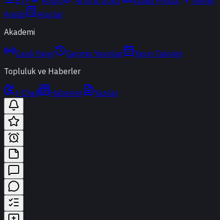
ETF
Kripto
Altın & Döviz
Vadeli Piyasa
Teknik
Analiz
Araçlar
Akademi
Canlı Yayın
Geçmiş Yayınlar
Yayın Takvimi
Topluluk ve Haberler
t-Chat
Haberler
Yazılar