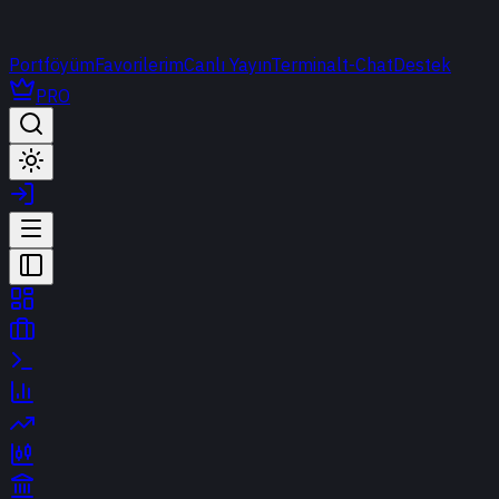
Portföyüm
Favorilerim
Canlı Yayın
Terminal
t-Chat
Destek
PRO