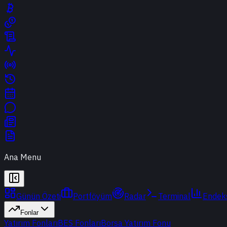
Ana Menu
Günün Özeti
Portföyüm
Radar
Terminal
Endek
Fonlar
Yatırım Fonları
BES Fonları
Borsa Yatırım Fonu