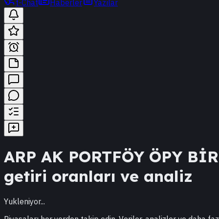
t-Chat
Haberler
Yazılar
ARP
AK PORTFÖY ÖPY BİR
getiri oranları ve analiz
Yukleniyor...
Piyasaları her yerden takip edin. Veriler, analizler ve daha faz