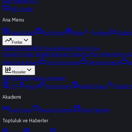
Giriş Yap
Kayıt Ol
PRO Üyelik
Ana Menu
Günün Özeti
Portföyüm
Radar
Terminal
Endek
Fonlar
Yatırım Fonları
BES Fonları
Borsa Yatırım Fonu
Popüler Fonlar
Yeni
Bir Bakışta Fonlar
Portföy Şirketleri
Fon K
Akıllı Para Sinyali
Ters Fon Arama
Çakışma Analizi
S
Hisseler
Yerli Hisseler
Yabancı Hisseler
ETF
Kripto
Altın & Döviz
Vadeli Piyasa
Teknik 
Akademi
Canlı Yayın
Geçmiş Yayınlar
Yayın Takvimi
Topluluk ve Haberler