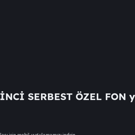
İNCİ SERBEST ÖZEL FON
y
lası için mobil uygulamamızı indirin.