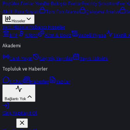
Popüler Fonlar
Yeni
Bir Bakışta Fonlar
Portföy Şirketleri
Fon K
Akıllı Para Sinyali
Ters Fon Arama
Çakışma Analizi
S
Hisseler
Yerli Hisseler
Yabancı Hisseler
ETF
Kripto
Altın & Döviz
Vadeli Piyasa
Teknik 
Akademi
Canlı Yayın
Geçmiş Yayınlar
Yayın Takvimi
Topluluk ve Haberler
t-Chat
Haberler
Yazılar
Bağlantı Yok
Giriş Yap
Kayıt Ol