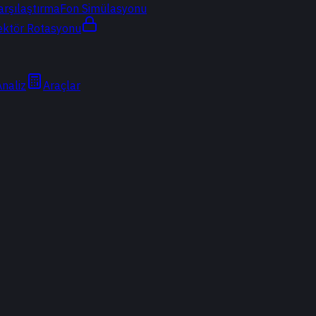
arşılaştırma
Fon Simülasyonu
ektör Rotasyonu
Analiz
Araçlar