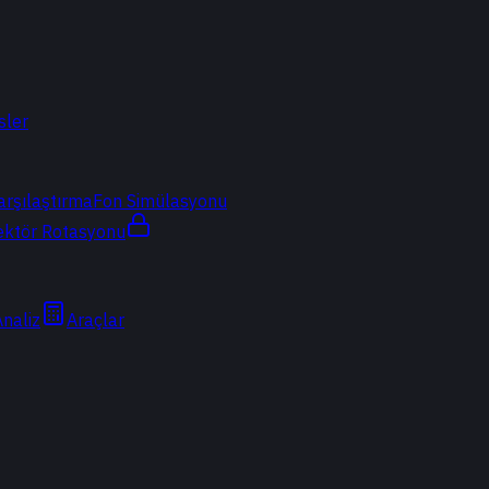
sler
arşılaştırma
Fon Simülasyonu
ektör Rotasyonu
Analiz
Araçlar