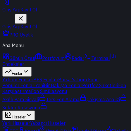
Giriş Yap
Kayıt Ol
Giriş Yap
Kayıt Ol
PRO Üyelik
Ana Menu
Günün Özeti
Portföyüm
Radar
Terminal
Endeksler
Fonlar
Yatırım Fonları
BES Fonları
Borsa Yatırım Fonu
Popüler Fonlar
Yeni
Bir Bakışta Fonlar
Portföy Şirketleri
Fon
Karşılaştırma
Fon Simülasyonu
Akıllı Para Sinyali
Ters Fon Arama
Çakışma Analizi
Sektör Rotasyonu
Hisseler
Yerli Hisseler
Yabancı Hisseler