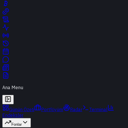
Ana Menu
Günün Özeti
Portföyüm
Radar
Terminal
Endeksler
Fonlar