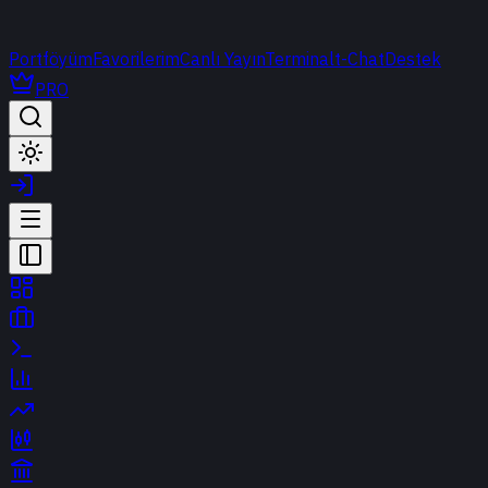
Portföyüm
Favorilerim
Canlı Yayın
Terminal
t-Chat
Destek
PRO