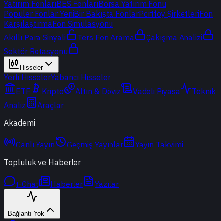
Yatırım Fonları
BES Fonları
Borsa Yatırım Fonu
Popüler Fonlar
Yeni
Bir Bakışta Fonlar
Portföy Şirketleri
Fon
Karşılaştırma
Fon Simülasyonu
Akıllı Para Sinyali
Ters Fon Arama
Çakışma Analizi
Sektör Rotasyonu
Hisseler
Yerli Hisseler
Yabancı Hisseler
ETF
Kripto
Altın & Döviz
Vadeli Piyasa
Teknik
Analiz
Araçlar
Akademi
Canlı Yayın
Geçmiş Yayınlar
Yayın Takvimi
Topluluk ve Haberler
t-Chat
Haberler
Yazılar
Bağlantı Yok