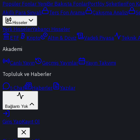
Popüler Fonlar
Yeni
Bir Bakışta Fonlar
Portföy Şirketleri
Fon K
Akıllı Para Sinyali
Ters Fon Arama
Çakışma Analizi
S
Hisseler
Yerli Hisseler
Yabancı Hisseler
ETF
Kripto
Altın & Döviz
Vadeli Piyasa
Teknik 
Akademi
Canlı Yayın
Geçmiş Yayınlar
Yayın Takvimi
Topluluk ve Haberler
t-Chat
Haberler
Yazılar
Bağlantı Yok
Giriş Yap
Kayıt Ol