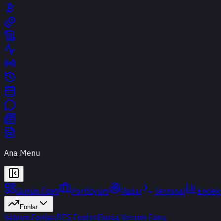
Ana Menu
Günün Özeti
Portföyüm
Radar
Terminal
Endek
Fonlar
Yatırım Fonları
BES Fonları
Borsa Yatırım Fonu