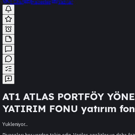
t-Chat
Haberler
Yazılar
AT1
ATLAS PORTFÖY YÖNE
YATIRIM FONU
yatırım fonu
Yukleniyor...
Piyasaları her yerden takip edin. Veriler, analizler ve daha faz