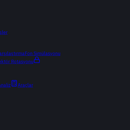
sler
arşılaştırma
Fon Simülasyonu
ektör Rotasyonu
Analiz
Araçlar