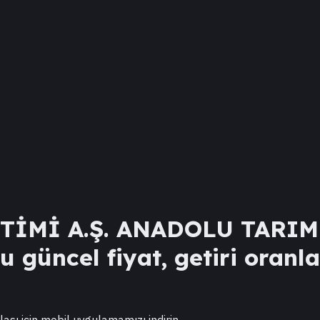
TİMİ A.Ş. ANADOLU TARI
 güncel fiyat, getiri oranla
lası için mobil uygulamamızı indirin.