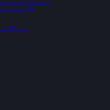
arşılaştırma
Fon Simülasyonu
ektör Rotasyonu
Analiz
Araçlar