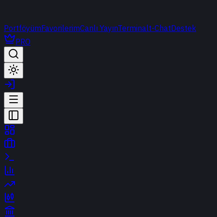
Portföyüm
Favorilerim
Canlı Yayın
Terminal
t-Chat
Destek
PRO