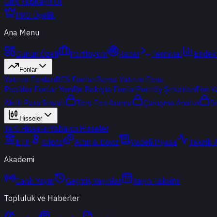
Giriş Yap
Kayıt Ol
PRO Üyelik
Ana Menu
Günün Özeti
Portföyüm
Radar
Terminal
Endek
Fonlar
Yatırım Fonları
BES Fonları
Borsa Yatırım Fonu
Popüler Fonlar
Yeni
Bir Bakışta Fonlar
Portföy Şirketleri
Fon K
Akıllı Para Sinyali
Ters Fon Arama
Çakışma Analizi
S
Hisseler
Yerli Hisseler
Yabancı Hisseler
ETF
Kripto
Altın & Döviz
Vadeli Piyasa
Teknik 
Akademi
Canlı Yayın
Geçmiş Yayınlar
Yayın Takvimi
Topluluk ve Haberler