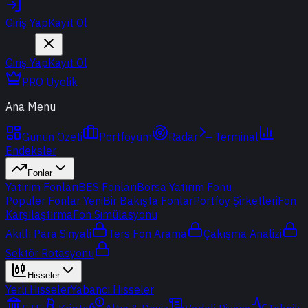
Giriş Yap
Kayıt Ol
Giriş Yap
Kayıt Ol
PRO Üyelik
Ana Menu
Günün Özeti
Portföyüm
Radar
Terminal
Endeksler
Fonlar
Yatırım Fonları
BES Fonları
Borsa Yatırım Fonu
Popüler Fonlar
Yeni
Bir Bakışta Fonlar
Portföy Şirketleri
Fon
Karşılaştırma
Fon Simülasyonu
Akıllı Para Sinyali
Ters Fon Arama
Çakışma Analizi
Sektör Rotasyonu
Hisseler
Yerli Hisseler
Yabancı Hisseler