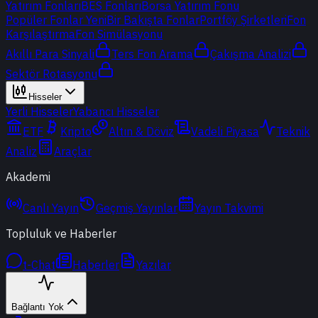
Yatırım Fonları
BES Fonları
Borsa Yatırım Fonu
Popüler Fonlar
Yeni
Bir Bakışta Fonlar
Portföy Şirketleri
Fon
Karşılaştırma
Fon Simülasyonu
Akıllı Para Sinyali
Ters Fon Arama
Çakışma Analizi
Sektör Rotasyonu
Hisseler
Yerli Hisseler
Yabancı Hisseler
ETF
Kripto
Altın & Döviz
Vadeli Piyasa
Teknik
Analiz
Araçlar
Akademi
Canlı Yayın
Geçmiş Yayınlar
Yayın Takvimi
Topluluk ve Haberler
t-Chat
Haberler
Yazılar
Bağlantı Yok