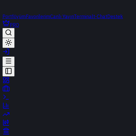
Portföyüm
Favorilerim
Canlı Yayın
Terminal
t-Chat
Destek
PRO