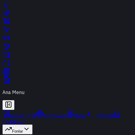
Ana Menu
Günün Özeti
Portföyüm
Radar
Terminal
Endeksler
Fonlar