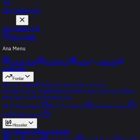
Giriş Yap
Kayıt Ol
Giriş Yap
Kayıt Ol
PRO Üyelik
Ana Menu
Günün Özeti
Portföyüm
Radar
Terminal
Endeksler
Fonlar
Yatırım Fonları
BES Fonları
Borsa Yatırım Fonu
Popüler Fonlar
Yeni
Bir Bakışta Fonlar
Portföy Şirketleri
Fon
Karşılaştırma
Fon Simülasyonu
Akıllı Para Sinyali
Ters Fon Arama
Çakışma Analizi
Sektör Rotasyonu
Hisseler
Yerli Hisseler
Yabancı Hisseler