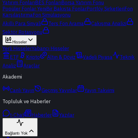
Yatırım Fonları
BES Fonları
Borsa Yatırım Fonu
Popüler Fonlar
Yeni
Bir Bakışta Fonlar
Portföy Şirketleri
Fon
Karşılaştırma
Fon Simülasyonu
Akıllı Para Sinyali
Ters Fon Arama
Çakışma Analizi
Sektör Rotasyonu
Hisseler
Yerli Hisseler
Yabancı Hisseler
ETF
Kripto
Altın & Döviz
Vadeli Piyasa
Teknik
Analiz
Araçlar
Akademi
Canlı Yayın
Geçmiş Yayınlar
Yayın Takvimi
Topluluk ve Haberler
t-Chat
Haberler
Yazılar
Bağlantı Yok