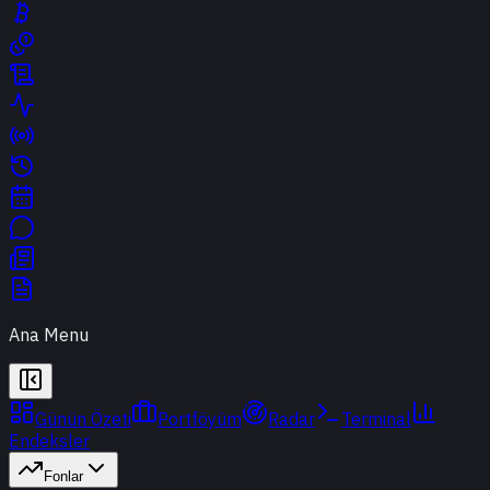
Ana Menu
Günün Özeti
Portföyüm
Radar
Terminal
Endeksler
Fonlar