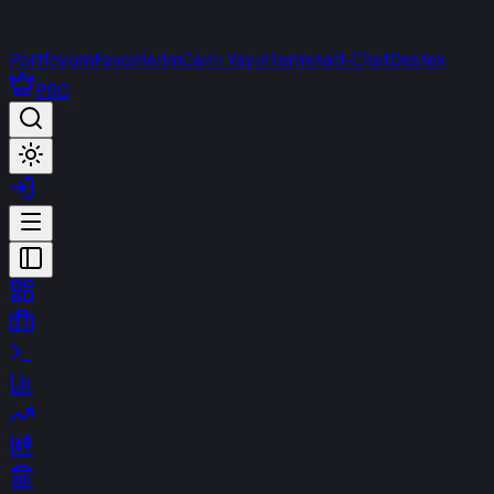
Portföyüm
Favorilerim
Canlı Yayın
Terminal
t-Chat
Destek
PRO