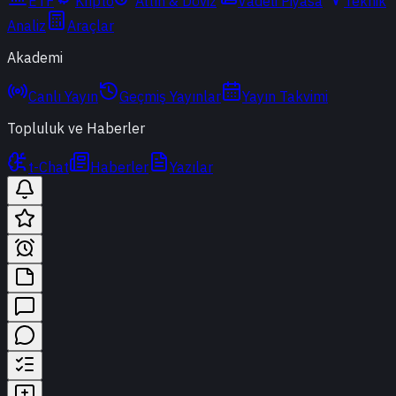
ETF
Kripto
Altın & Döviz
Vadeli Piyasa
Teknik
Analiz
Araçlar
Akademi
Canlı Yayın
Geçmiş Yayınlar
Yayın Takvimi
Topluluk ve Haberler
t-Chat
Haberler
Yazılar