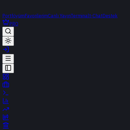
Portföyüm
Favorilerim
Canlı Yayın
Terminal
t-Chat
Destek
PRO