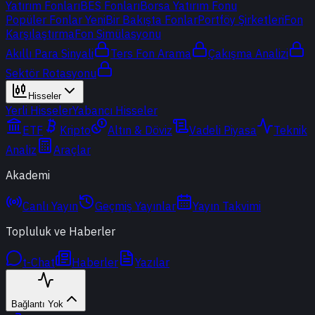
Yatırım Fonları
BES Fonları
Borsa Yatırım Fonu
Popüler Fonlar
Yeni
Bir Bakışta Fonlar
Portföy Şirketleri
Fon
Karşılaştırma
Fon Simülasyonu
Akıllı Para Sinyali
Ters Fon Arama
Çakışma Analizi
Sektör Rotasyonu
Hisseler
Yerli Hisseler
Yabancı Hisseler
ETF
Kripto
Altın & Döviz
Vadeli Piyasa
Teknik
Analiz
Araçlar
Akademi
Canlı Yayın
Geçmiş Yayınlar
Yayın Takvimi
Topluluk ve Haberler
t-Chat
Haberler
Yazılar
Bağlantı Yok