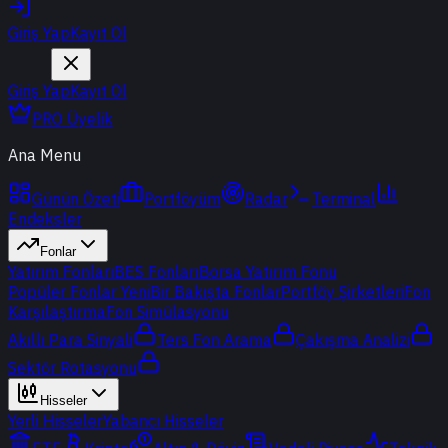
Giriş Yap
Kayıt Ol
Giriş Yap
Kayıt Ol
PRO Üyelik
Ana Menu
Günün Özeti
Portföyüm
Radar
Terminal
Endeksler
Fonlar
Yatırım Fonları
BES Fonları
Borsa Yatırım Fonu
Popüler Fonlar
Yeni
Bir Bakışta Fonlar
Portföy Şirketleri
Fon
Karşılaştırma
Fon Simülasyonu
Akıllı Para Sinyali
Ters Fon Arama
Çakışma Analizi
Sektör Rotasyonu
Hisseler
Yerli Hisseler
Yabancı Hisseler