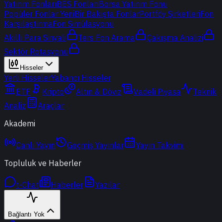
Yatırım Fonları
BES Fonları
Borsa Yatırım Fonu
Popüler Fonlar
Yeni
Bir Bakışta Fonlar
Portföy Şirketleri
Fon
Karşılaştırma
Fon Simülasyonu
Akıllı Para Sinyali
Ters Fon Arama
Çakışma Analizi
Sektör Rotasyonu
Hisseler
Yerli Hisseler
Yabancı Hisseler
ETF
Kripto
Altın & Döviz
Vadeli Piyasa
Teknik
Analiz
Araçlar
Akademi
Canlı Yayın
Geçmiş Yayınlar
Yayın Takvimi
Topluluk ve Haberler
t-Chat
Haberler
Yazılar
Bağlantı Yok