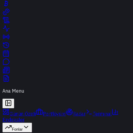
Ana Menu
Günün Özeti
Portföyüm
Radar
Terminal
Endeksler
Fonlar