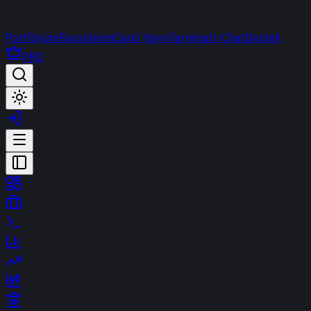
Portföyüm
Favorilerim
Canlı Yayın
Terminal
t-Chat
Destek
PRO