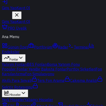
Giriş Yap
Kayıt Ol
Giriş Yap
Kayıt Ol
PRO Üyelik
Ana Menu
Günün Özeti
Portföyüm
Radar
Terminal
Endeksler
Fonlar
Yatırım Fonları
BES Fonları
Borsa Yatırım Fonu
Popüler Fonlar
Yeni
Bir Bakışta Fonlar
Portföy Şirketleri
Fon
Karşılaştırma
Fon Simülasyonu
Akıllı Para Sinyali
Ters Fon Arama
Çakışma Analizi
Sektör Rotasyonu
Hisseler
Yerli Hisseler
Yabancı Hisseler