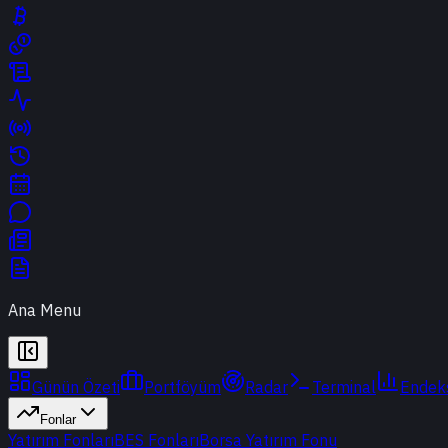
Ana Menu
Günün Özeti
Portföyüm
Radar
Terminal
Endek
Fonlar
Yatırım Fonları
BES Fonları
Borsa Yatırım Fonu