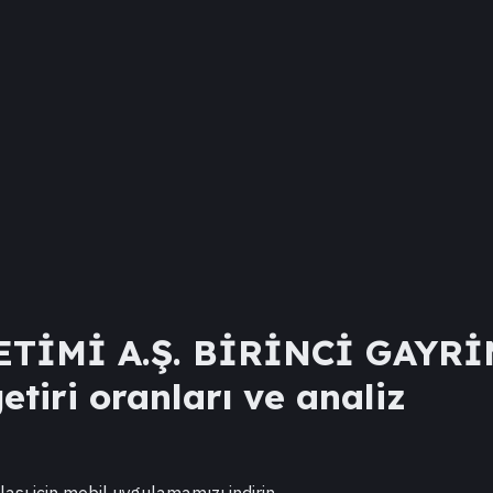
TİMİ A.Ş. BİRİNCİ GAYR
etiri oranları ve analiz
lası için mobil uygulamamızı indirin.