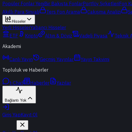
Popüler Fonlar
Yeni
Bir Bakışta Fonlar
Portföy Şirketleri
Fon K
Akıllı Para Sinyali
Ters Fon Arama
Çakışma Analizi
S
Hisseler
Yerli Hisseler
Yabancı Hisseler
ETF
Kripto
Altın & Döviz
Vadeli Piyasa
Teknik 
Akademi
Canlı Yayın
Geçmiş Yayınlar
Yayın Takvimi
Topluluk ve Haberler
t-Chat
Haberler
Yazılar
Bağlantı Yok
Giriş Yap
Kayıt Ol