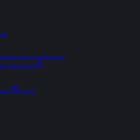
sler
arşılaştırma
Fon Simülasyonu
ektör Rotasyonu
Analiz
Araçlar