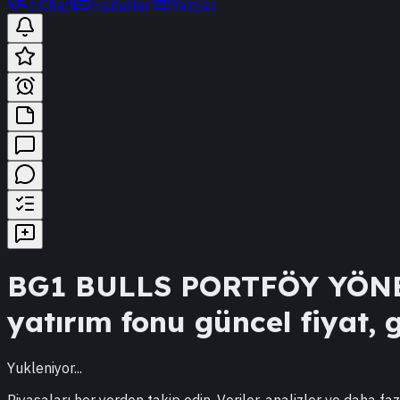
t-Chat
Haberler
Yazılar
BG1
BULLS PORTFÖY YÖNE
yatırım fonu güncel fiyat, g
Yukleniyor...
Piyasaları her yerden takip edin. Veriler, analizler ve daha faz