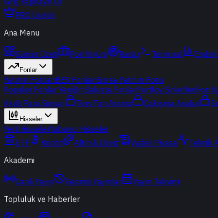
Giriş Yap
Kayıt Ol
PRO Üyelik
Ana Menu
Günün Özeti
Portföyüm
Radar
Terminal
Endek
Fonlar
Yatırım Fonları
BES Fonları
Borsa Yatırım Fonu
Popüler Fonlar
Yeni
Bir Bakışta Fonlar
Portföy Şirketleri
Fon K
Akıllı Para Sinyali
Ters Fon Arama
Çakışma Analizi
S
Hisseler
Yerli Hisseler
Yabancı Hisseler
ETF
Kripto
Altın & Döviz
Vadeli Piyasa
Teknik 
Akademi
Canlı Yayın
Geçmiş Yayınlar
Yayın Takvimi
Topluluk ve Haberler