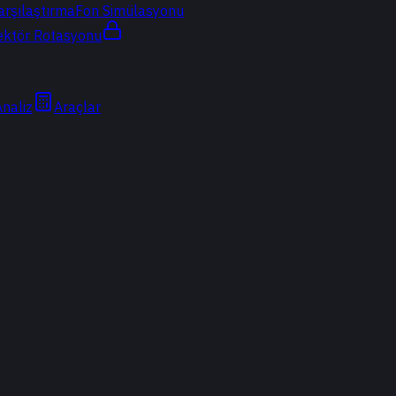
arşılaştırma
Fon Simülasyonu
ektör Rotasyonu
Analiz
Araçlar