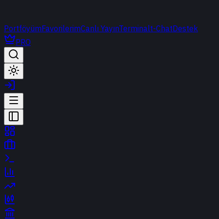
Portföyüm
Favorilerim
Canlı Yayın
Terminal
t-Chat
Destek
PRO