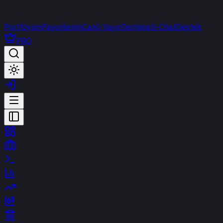
Portföyüm
Favorilerim
Canlı Yayın
Terminal
t-Chat
Destek
PRO