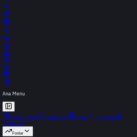
Ana Menu
Günün Özeti
Portföyüm
Radar
Terminal
Endeksler
Fonlar