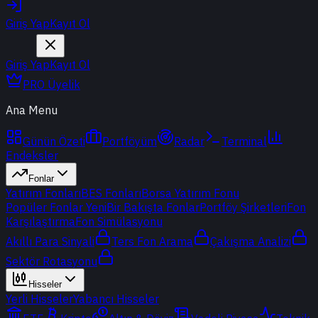
Giriş Yap
Kayıt Ol
Giriş Yap
Kayıt Ol
PRO Üyelik
Ana Menu
Günün Özeti
Portföyüm
Radar
Terminal
Endeksler
Fonlar
Yatırım Fonları
BES Fonları
Borsa Yatırım Fonu
Popüler Fonlar
Yeni
Bir Bakışta Fonlar
Portföy Şirketleri
Fon
Karşılaştırma
Fon Simülasyonu
Akıllı Para Sinyali
Ters Fon Arama
Çakışma Analizi
Sektör Rotasyonu
Hisseler
Yerli Hisseler
Yabancı Hisseler