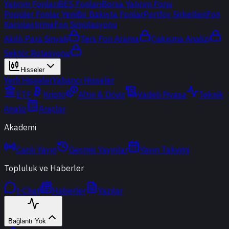
Yatırım Fonları
BES Fonları
Borsa Yatırım Fonu
Popüler Fonlar
Yeni
Bir Bakışta Fonlar
Portföy Şirketleri
Fon
Karşılaştırma
Fon Simülasyonu
Akıllı Para Sinyali
Ters Fon Arama
Çakışma Analizi
Sektör Rotasyonu
Hisseler
Yerli Hisseler
Yabancı Hisseler
ETF
Kripto
Altın & Döviz
Vadeli Piyasa
Teknik
Analiz
Araçlar
Akademi
Canlı Yayın
Geçmiş Yayınlar
Yayın Takvimi
Topluluk ve Haberler
t-Chat
Haberler
Yazılar
Bağlantı Yok