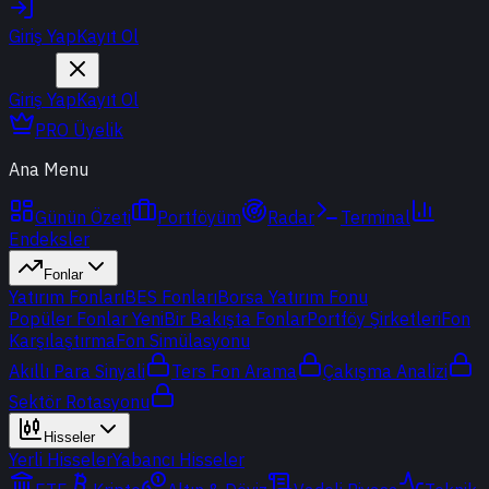
Giriş Yap
Kayıt Ol
Giriş Yap
Kayıt Ol
PRO Üyelik
Ana Menu
Günün Özeti
Portföyüm
Radar
Terminal
Endeksler
Fonlar
Yatırım Fonları
BES Fonları
Borsa Yatırım Fonu
Popüler Fonlar
Yeni
Bir Bakışta Fonlar
Portföy Şirketleri
Fon
Karşılaştırma
Fon Simülasyonu
Akıllı Para Sinyali
Ters Fon Arama
Çakışma Analizi
Sektör Rotasyonu
Hisseler
Yerli Hisseler
Yabancı Hisseler