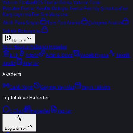
Yatırım Fonları
BES Fonları
Borsa Yatırım Fonu
Popüler Fonlar
Yeni
Bir Bakışta Fonlar
Portföy Şirketleri
Fon
Karşılaştırma
Fon Simülasyonu
Akıllı Para Sinyali
Ters Fon Arama
Çakışma Analizi
Sektör Rotasyonu
Hisseler
Yerli Hisseler
Yabancı Hisseler
ETF
Kripto
Altın & Döviz
Vadeli Piyasa
Teknik
Analiz
Araçlar
Akademi
Canlı Yayın
Geçmiş Yayınlar
Yayın Takvimi
Topluluk ve Haberler
t-Chat
Haberler
Yazılar
Bağlantı Yok