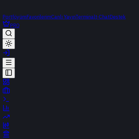
Portföyüm
Favorilerim
Canlı Yayın
Terminal
t-Chat
Destek
PRO