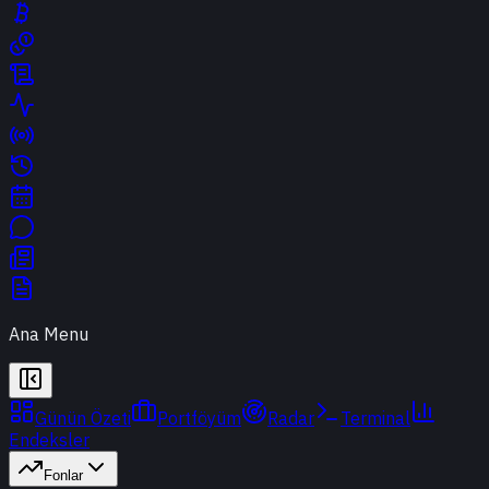
Ana Menu
Günün Özeti
Portföyüm
Radar
Terminal
Endeksler
Fonlar