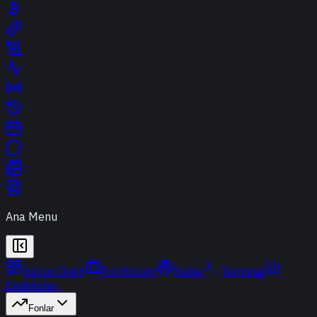
Ana Menu
Günün Özeti
Portföyüm
Radar
Terminal
Endeksler
Fonlar