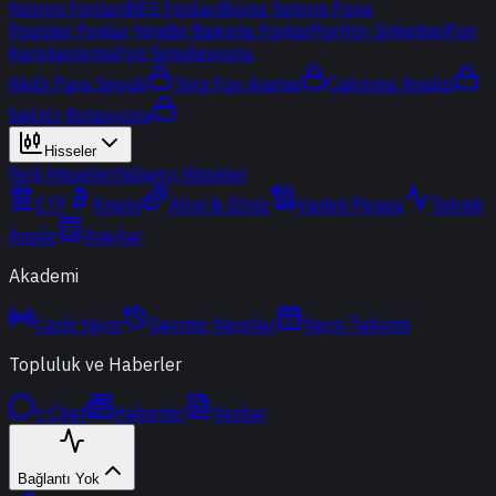
Yatırım Fonları
BES Fonları
Borsa Yatırım Fonu
Popüler Fonlar
Yeni
Bir Bakışta Fonlar
Portföy Şirketleri
Fon
Karşılaştırma
Fon Simülasyonu
Akıllı Para Sinyali
Ters Fon Arama
Çakışma Analizi
Sektör Rotasyonu
Hisseler
Yerli Hisseler
Yabancı Hisseler
ETF
Kripto
Altın & Döviz
Vadeli Piyasa
Teknik
Analiz
Araçlar
Akademi
Canlı Yayın
Geçmiş Yayınlar
Yayın Takvimi
Topluluk ve Haberler
t-Chat
Haberler
Yazılar
Bağlantı Yok