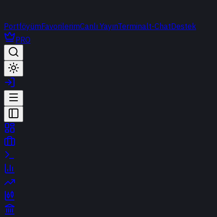
Portföyüm
Favorilerim
Canlı Yayın
Terminal
t-Chat
Destek
PRO