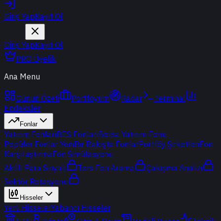
Giriş Yap
Kayıt Ol
Giriş Yap
Kayıt Ol
PRO Üyelik
Ana Menu
Günün Özeti
Portföyüm
Radar
Terminal
Endeksler
Fonlar
Yatırım Fonları
BES Fonları
Borsa Yatırım Fonu
Popüler Fonlar
Yeni
Bir Bakışta Fonlar
Portföy Şirketleri
Fon
Karşılaştırma
Fon Simülasyonu
Akıllı Para Sinyali
Ters Fon Arama
Çakışma Analizi
Sektör Rotasyonu
Hisseler
Yerli Hisseler
Yabancı Hisseler