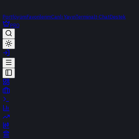
Portföyüm
Favorilerim
Canlı Yayın
Terminal
t-Chat
Destek
PRO