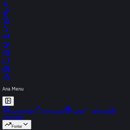
Ana Menu
Günün Özeti
Portföyüm
Radar
Terminal
Endeksler
Fonlar