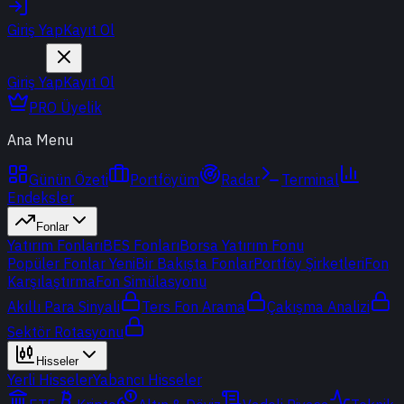
Giriş Yap
Kayıt Ol
Giriş Yap
Kayıt Ol
PRO Üyelik
Ana Menu
Günün Özeti
Portföyüm
Radar
Terminal
Endeksler
Fonlar
Yatırım Fonları
BES Fonları
Borsa Yatırım Fonu
Popüler Fonlar
Yeni
Bir Bakışta Fonlar
Portföy Şirketleri
Fon
Karşılaştırma
Fon Simülasyonu
Akıllı Para Sinyali
Ters Fon Arama
Çakışma Analizi
Sektör Rotasyonu
Hisseler
Yerli Hisseler
Yabancı Hisseler