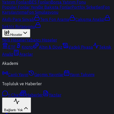
Yatırım Fonları
BES Fonları
Borsa Yatırım Fonu
Popüler Fonlar
Yeni
Bir Bakışta Fonlar
Portföy Şirketleri
Fon
Karşılaştırma
Fon Simülasyonu
Akıllı Para Sinyali
Ters Fon Arama
Çakışma Analizi
Sektör Rotasyonu
Hisseler
Yerli Hisseler
Yabancı Hisseler
ETF
Kripto
Altın & Döviz
Vadeli Piyasa
Teknik
Analiz
Araçlar
Akademi
Canlı Yayın
Geçmiş Yayınlar
Yayın Takvimi
Topluluk ve Haberler
t-Chat
Haberler
Yazılar
Bağlantı Yok