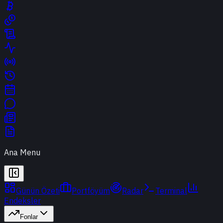
Ana Menu
Günün Özeti
Portföyüm
Radar
Terminal
Endeksler
Fonlar