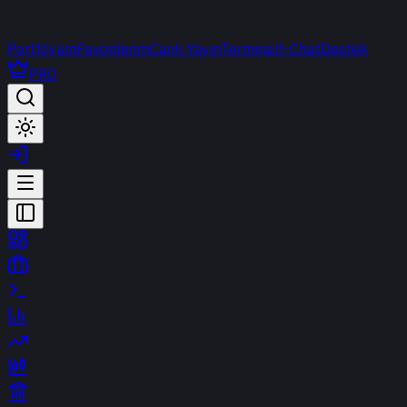
Portföyüm
Favorilerim
Canlı Yayın
Terminal
t-Chat
Destek
PRO