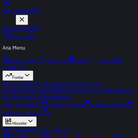
Giriş Yap
Kayıt Ol
Giriş Yap
Kayıt Ol
PRO Üyelik
Ana Menu
Günün Özeti
Portföyüm
Radar
Terminal
Endeksler
Fonlar
Yatırım Fonları
BES Fonları
Borsa Yatırım Fonu
Popüler Fonlar
Yeni
Bir Bakışta Fonlar
Portföy Şirketleri
Fon
Karşılaştırma
Fon Simülasyonu
Akıllı Para Sinyali
Ters Fon Arama
Çakışma Analizi
Sektör Rotasyonu
Hisseler
Yerli Hisseler
Yabancı Hisseler