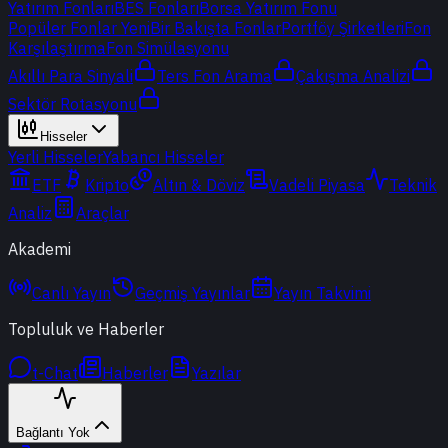
Yatırım Fonları
BES Fonları
Borsa Yatırım Fonu
Popüler Fonlar
Yeni
Bir Bakışta Fonlar
Portföy Şirketleri
Fon
Karşılaştırma
Fon Simülasyonu
Akıllı Para Sinyali
Ters Fon Arama
Çakışma Analizi
Sektör Rotasyonu
Hisseler
Yerli Hisseler
Yabancı Hisseler
ETF
Kripto
Altın & Döviz
Vadeli Piyasa
Teknik
Analiz
Araçlar
Akademi
Canlı Yayın
Geçmiş Yayınlar
Yayın Takvimi
Topluluk ve Haberler
t-Chat
Haberler
Yazılar
Bağlantı Yok