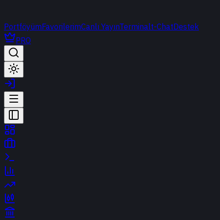
Portföyüm
Favorilerim
Canlı Yayın
Terminal
t-Chat
Destek
PRO