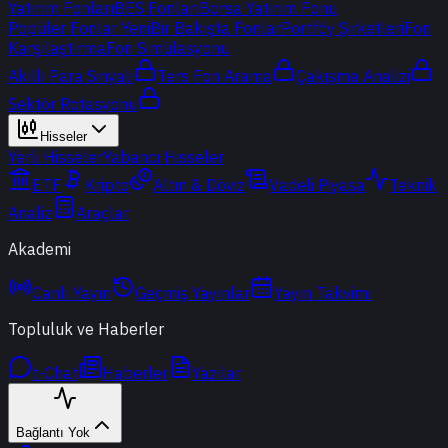
Yatırım Fonları
BES Fonları
Borsa Yatırım Fonu
Popüler Fonlar
Yeni
Bir Bakışta Fonlar
Portföy Şirketleri
Fon
Karşılaştırma
Fon Simülasyonu
Akıllı Para Sinyali
Ters Fon Arama
Çakışma Analizi
Sektör Rotasyonu
Hisseler
Yerli Hisseler
Yabancı Hisseler
ETF
Kripto
Altın & Döviz
Vadeli Piyasa
Teknik
Analiz
Araçlar
Akademi
Canlı Yayın
Geçmiş Yayınlar
Yayın Takvimi
Topluluk ve Haberler
t-Chat
Haberler
Yazılar
Bağlantı Yok