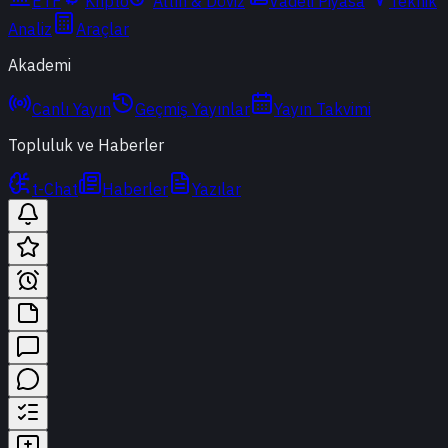
ETF
Kripto
Altın & Döviz
Vadeli Piyasa
Teknik
Analiz
Araçlar
Akademi
Canlı Yayın
Geçmiş Yayınlar
Yayın Takvimi
Topluluk ve Haberler
t-Chat
Haberler
Yazılar