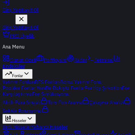
Giriş Yap
Kayıt Ol
Giriş Yap
Kayıt Ol
PRO Üyelik
Ana Menu
Günün Özeti
Portföyüm
Radar
Terminal
Endeksler
Fonlar
Yatırım Fonları
BES Fonları
Borsa Yatırım Fonu
Popüler Fonlar
Yeni
Bir Bakışta Fonlar
Portföy Şirketleri
Fon
Karşılaştırma
Fon Simülasyonu
Akıllı Para Sinyali
Ters Fon Arama
Çakışma Analizi
Sektör Rotasyonu
Hisseler
Yerli Hisseler
Yabancı Hisseler