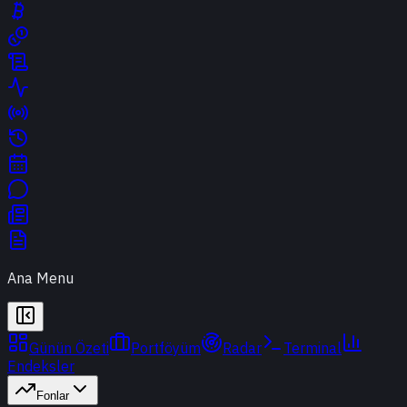
Ana Menu
Günün Özeti
Portföyüm
Radar
Terminal
Endeksler
Fonlar