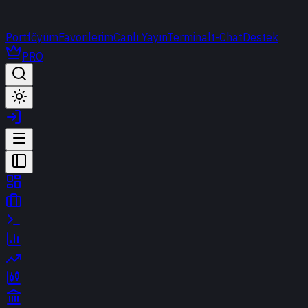
Portföyüm
Favorilerim
Canlı Yayın
Terminal
t-Chat
Destek
PRO