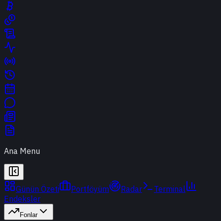
Ana Menu
Günün Özeti
Portföyüm
Radar
Terminal
Endeksler
Fonlar