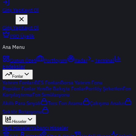
Giriş Yap
Kayıt Ol
Giriş Yap
Kayıt Ol
PRO Üyelik
Ana Menu
Günün Özeti
Portföyüm
Radar
Terminal
Endeksler
Fonlar
Yatırım Fonları
BES Fonları
Borsa Yatırım Fonu
Popüler Fonlar
Yeni
Bir Bakışta Fonlar
Portföy Şirketleri
Fon
Karşılaştırma
Fon Simülasyonu
Akıllı Para Sinyali
Ters Fon Arama
Çakışma Analizi
Sektör Rotasyonu
Hisseler
Yerli Hisseler
Yabancı Hisseler