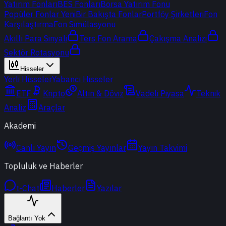
Yatırım Fonları
BES Fonları
Borsa Yatırım Fonu
Popüler Fonlar
Yeni
Bir Bakışta Fonlar
Portföy Şirketleri
Fon
Karşılaştırma
Fon Simülasyonu
Akıllı Para Sinyali
Ters Fon Arama
Çakışma Analizi
Sektör Rotasyonu
Hisseler
Yerli Hisseler
Yabancı Hisseler
ETF
Kripto
Altın & Döviz
Vadeli Piyasa
Teknik
Analiz
Araçlar
Akademi
Canlı Yayın
Geçmiş Yayınlar
Yayın Takvimi
Topluluk ve Haberler
t-Chat
Haberler
Yazılar
Bağlantı Yok