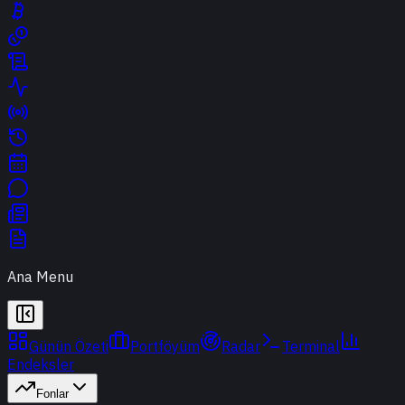
Ana Menu
Günün Özeti
Portföyüm
Radar
Terminal
Endeksler
Fonlar