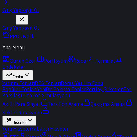
Giriş Yap
Kayıt Ol
Giriş Yap
Kayıt Ol
PRO Üyelik
Ana Menu
Günün Özeti
Portföyüm
Radar
Terminal
Endeksler
Fonlar
Yatırım Fonları
BES Fonları
Borsa Yatırım Fonu
Popüler Fonlar
Yeni
Bir Bakışta Fonlar
Portföy Şirketleri
Fon
Karşılaştırma
Fon Simülasyonu
Akıllı Para Sinyali
Ters Fon Arama
Çakışma Analizi
Sektör Rotasyonu
Hisseler
Yerli Hisseler
Yabancı Hisseler