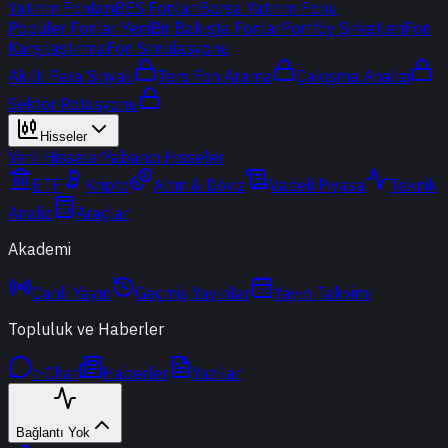
Yatırım Fonları
BES Fonları
Borsa Yatırım Fonu
Popüler Fonlar
Yeni
Bir Bakışta Fonlar
Portföy Şirketleri
Fon
Karşılaştırma
Fon Simülasyonu
Akıllı Para Sinyali
Ters Fon Arama
Çakışma Analizi
Sektör Rotasyonu
Hisseler
Yerli Hisseler
Yabancı Hisseler
ETF
Kripto
Altın & Döviz
Vadeli Piyasa
Teknik
Analiz
Araçlar
Akademi
Canlı Yayın
Geçmiş Yayınlar
Yayın Takvimi
Topluluk ve Haberler
t-Chat
Haberler
Yazılar
Bağlantı Yok