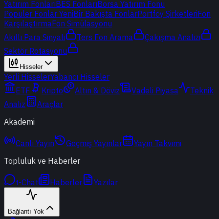
Yatırım Fonları
BES Fonları
Borsa Yatırım Fonu
Popüler Fonlar
Yeni
Bir Bakışta Fonlar
Portföy Şirketleri
Fon
Karşılaştırma
Fon Simülasyonu
Akıllı Para Sinyali
Ters Fon Arama
Çakışma Analizi
Sektör Rotasyonu
Hisseler
Yerli Hisseler
Yabancı Hisseler
ETF
Kripto
Altın & Döviz
Vadeli Piyasa
Teknik
Analiz
Araçlar
Akademi
Canlı Yayın
Geçmiş Yayınlar
Yayın Takvimi
Topluluk ve Haberler
t-Chat
Haberler
Yazılar
Bağlantı Yok