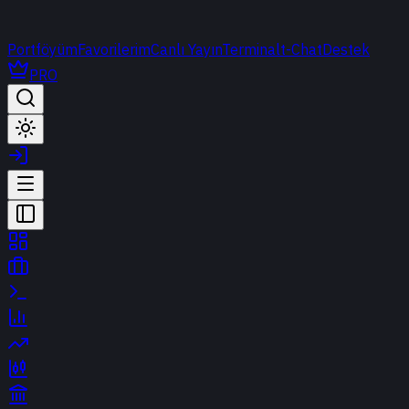
Portföyüm
Favorilerim
Canlı Yayın
Terminal
t-Chat
Destek
PRO