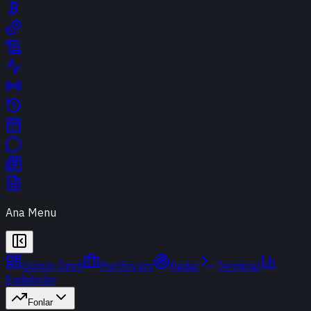
Ana Menu
Günün Özeti
Portföyüm
Radar
Terminal
Endeksler
Fonlar