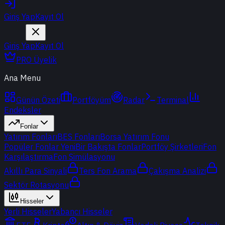
Giriş Yap
Kayıt Ol
Giriş Yap
Kayıt Ol
PRO Üyelik
Ana Menu
Günün Özeti
Portföyüm
Radar
Terminal
Endeksler
Fonlar
Yatırım Fonları
BES Fonları
Borsa Yatırım Fonu
Popüler Fonlar
Yeni
Bir Bakışta Fonlar
Portföy Şirketleri
Fon
Karşılaştırma
Fon Simülasyonu
Akıllı Para Sinyali
Ters Fon Arama
Çakışma Analizi
Sektör Rotasyonu
Hisseler
Yerli Hisseler
Yabancı Hisseler