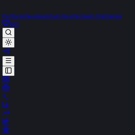
Portföyüm
Favorilerim
Canlı Yayın
Terminal
t-Chat
Destek
PRO