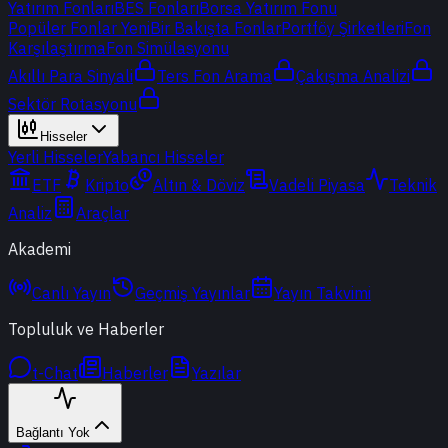
Yatırım Fonları
BES Fonları
Borsa Yatırım Fonu
Popüler Fonlar
Yeni
Bir Bakışta Fonlar
Portföy Şirketleri
Fon
Karşılaştırma
Fon Simülasyonu
Akıllı Para Sinyali
Ters Fon Arama
Çakışma Analizi
Sektör Rotasyonu
Hisseler
Yerli Hisseler
Yabancı Hisseler
ETF
Kripto
Altın & Döviz
Vadeli Piyasa
Teknik
Analiz
Araçlar
Akademi
Canlı Yayın
Geçmiş Yayınlar
Yayın Takvimi
Topluluk ve Haberler
t-Chat
Haberler
Yazılar
Bağlantı Yok