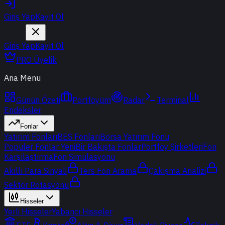
Giriş Yap
Kayıt Ol
Giriş Yap
Kayıt Ol
PRO Üyelik
Ana Menu
Günün Özeti
Portföyüm
Radar
Terminal
Endeksler
Fonlar
Yatırım Fonları
BES Fonları
Borsa Yatırım Fonu
Popüler Fonlar
Yeni
Bir Bakışta Fonlar
Portföy Şirketleri
Fon
Karşılaştırma
Fon Simülasyonu
Akıllı Para Sinyali
Ters Fon Arama
Çakışma Analizi
Sektör Rotasyonu
Hisseler
Yerli Hisseler
Yabancı Hisseler