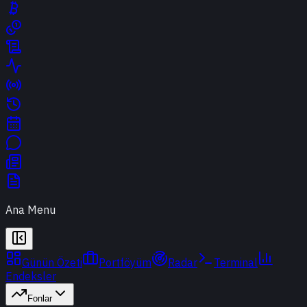
Ana Menu
Günün Özeti
Portföyüm
Radar
Terminal
Endeksler
Fonlar