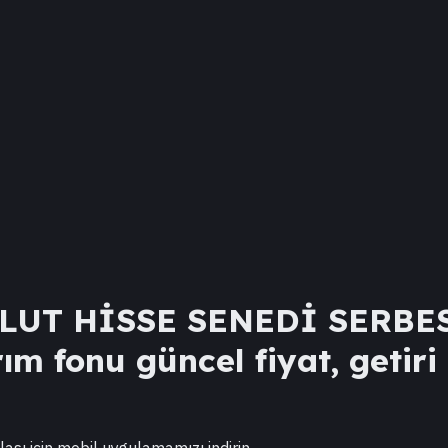
UT HİSSE SENEDİ SERBES
ım fonu güncel fiyat, getiri
lası için mobil uygulamamızı indirin.