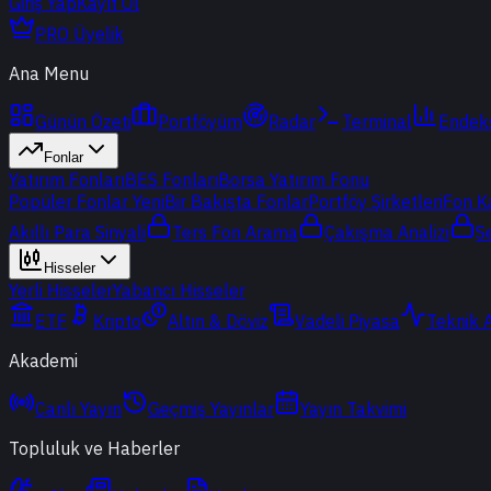
Giriş Yap
Kayıt Ol
PRO Üyelik
Ana Menu
Günün Özeti
Portföyüm
Radar
Terminal
Endek
Fonlar
Yatırım Fonları
BES Fonları
Borsa Yatırım Fonu
Popüler Fonlar
Yeni
Bir Bakışta Fonlar
Portföy Şirketleri
Fon K
Akıllı Para Sinyali
Ters Fon Arama
Çakışma Analizi
S
Hisseler
Yerli Hisseler
Yabancı Hisseler
ETF
Kripto
Altın & Döviz
Vadeli Piyasa
Teknik 
Akademi
Canlı Yayın
Geçmiş Yayınlar
Yayın Takvimi
Topluluk ve Haberler