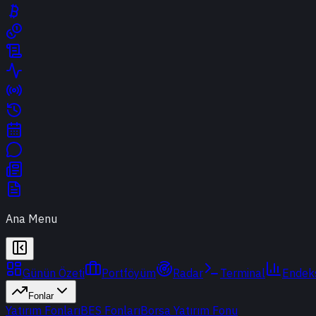
Ana Menu
Günün Özeti
Portföyüm
Radar
Terminal
Endek
Fonlar
Yatırım Fonları
BES Fonları
Borsa Yatırım Fonu