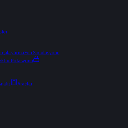
sler
arşılaştırma
Fon Simülasyonu
ektör Rotasyonu
Analiz
Araçlar