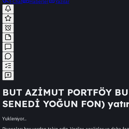
t-Chat
Haberler
Yazılar
BUT
AZİMUT PORTFÖY BUL
SENEDİ YOĞUN FON)
yatır
Yukleniyor...
Piyasaları her yerden takip edin. Veriler, analizler ve daha faz