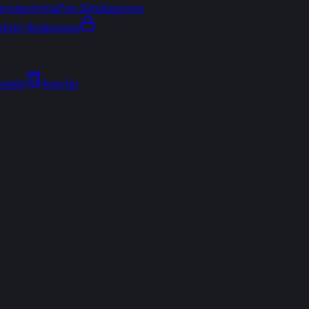
arşılaştırma
Fon Simülasyonu
ektör Rotasyonu
Analiz
Araçlar