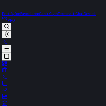
Portföyüm
Favorilerim
Canlı Yayın
Terminal
t-Chat
Destek
PRO