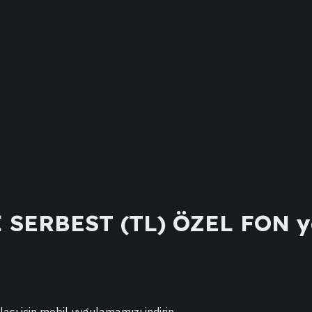
 SERBEST (TL) ÖZEL FON
y
lası için mobil uygulamamızı indirin.