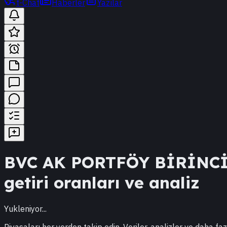
t-Chat
Haberler
Yazılar
BVC
AK PORTFÖY BİRİNCİ
getiri oranları ve analiz
Yukleniyor...
Piyasaları her yerden takip edin. Veriler, analizler ve daha faz