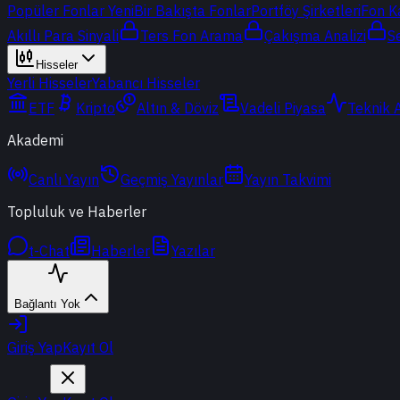
Popüler Fonlar
Yeni
Bir Bakışta Fonlar
Portföy Şirketleri
Fon K
Akıllı Para Sinyali
Ters Fon Arama
Çakışma Analizi
S
Hisseler
Yerli Hisseler
Yabancı Hisseler
ETF
Kripto
Altın & Döviz
Vadeli Piyasa
Teknik 
Akademi
Canlı Yayın
Geçmiş Yayınlar
Yayın Takvimi
Topluluk ve Haberler
t-Chat
Haberler
Yazılar
Bağlantı Yok
Giriş Yap
Kayıt Ol