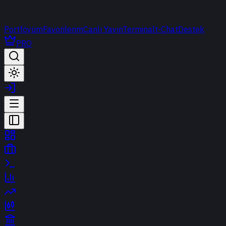
Portföyüm
Favorilerim
Canlı Yayın
Terminal
t-Chat
Destek
PRO