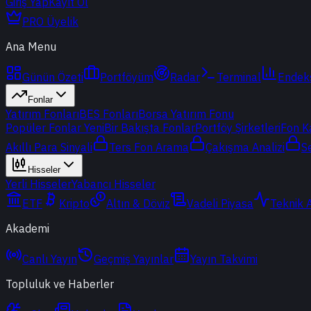
Giriş Yap
Kayıt Ol
PRO Üyelik
Ana Menu
Günün Özeti
Portföyüm
Radar
Terminal
Endek
Fonlar
Yatırım Fonları
BES Fonları
Borsa Yatırım Fonu
Popüler Fonlar
Yeni
Bir Bakışta Fonlar
Portföy Şirketleri
Fon K
Akıllı Para Sinyali
Ters Fon Arama
Çakışma Analizi
S
Hisseler
Yerli Hisseler
Yabancı Hisseler
ETF
Kripto
Altın & Döviz
Vadeli Piyasa
Teknik 
Akademi
Canlı Yayın
Geçmiş Yayınlar
Yayın Takvimi
Topluluk ve Haberler