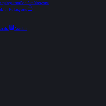
arşılaştırma
Fon Simülasyonu
ektör Rotasyonu
Analiz
Araçlar