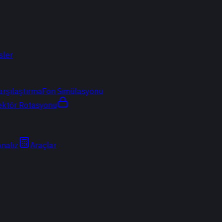
sler
arşılaştırma
Fon Simülasyonu
ektör Rotasyonu
Analiz
Araçlar