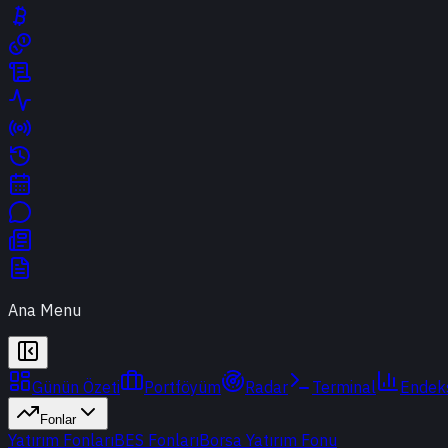
Ana Menu
Günün Özeti
Portföyüm
Radar
Terminal
Endek
Fonlar
Yatırım Fonları
BES Fonları
Borsa Yatırım Fonu