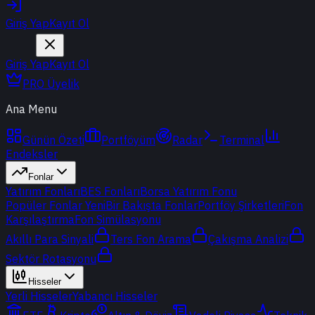
Giriş Yap
Kayıt Ol
Giriş Yap
Kayıt Ol
PRO Üyelik
Ana Menu
Günün Özeti
Portföyüm
Radar
Terminal
Endeksler
Fonlar
Yatırım Fonları
BES Fonları
Borsa Yatırım Fonu
Popüler Fonlar
Yeni
Bir Bakışta Fonlar
Portföy Şirketleri
Fon
Karşılaştırma
Fon Simülasyonu
Akıllı Para Sinyali
Ters Fon Arama
Çakışma Analizi
Sektör Rotasyonu
Hisseler
Yerli Hisseler
Yabancı Hisseler