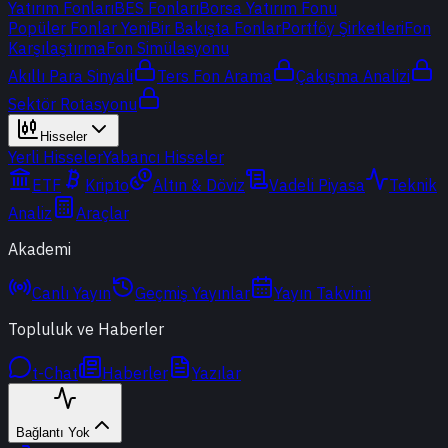
Yatırım Fonları
BES Fonları
Borsa Yatırım Fonu
Popüler Fonlar
Yeni
Bir Bakışta Fonlar
Portföy Şirketleri
Fon
Karşılaştırma
Fon Simülasyonu
Akıllı Para Sinyali
Ters Fon Arama
Çakışma Analizi
Sektör Rotasyonu
Hisseler
Yerli Hisseler
Yabancı Hisseler
ETF
Kripto
Altın & Döviz
Vadeli Piyasa
Teknik
Analiz
Araçlar
Akademi
Canlı Yayın
Geçmiş Yayınlar
Yayın Takvimi
Topluluk ve Haberler
t-Chat
Haberler
Yazılar
Bağlantı Yok