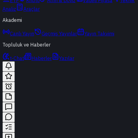
ETF
Kripto
Altın & Döviz
Vadeli Piyasa
Teknik
Analiz
Araçlar
Akademi
Canlı Yayın
Geçmiş Yayınlar
Yayın Takvimi
Topluluk ve Haberler
t-Chat
Haberler
Yazılar