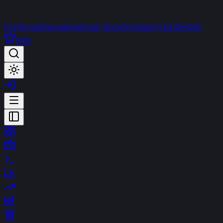
Portföyüm
Favorilerim
Canlı Yayın
Terminal
t-Chat
Destek
PRO