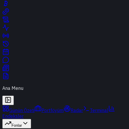
Ana Menu
Günün Özeti
Portföyüm
Radar
Terminal
Endeksler
Fonlar