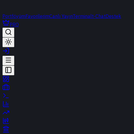
Portföyüm
Favorilerim
Canlı Yayın
Terminal
t-Chat
Destek
PRO