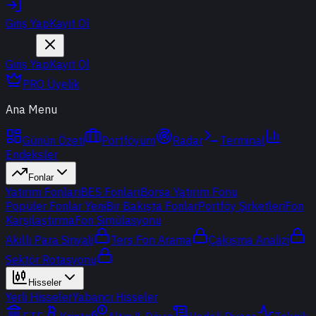
Giriş Yap
Kayıt Ol
Giriş Yap
Kayıt Ol
PRO Üyelik
Ana Menu
Günün Özeti
Portföyüm
Radar
Terminal
Endeksler
Fonlar
Yatırım Fonları
BES Fonları
Borsa Yatırım Fonu
Popüler Fonlar
Yeni
Bir Bakışta Fonlar
Portföy Şirketleri
Fon
Karşılaştırma
Fon Simülasyonu
Akıllı Para Sinyali
Ters Fon Arama
Çakışma Analizi
Sektör Rotasyonu
Hisseler
Yerli Hisseler
Yabancı Hisseler