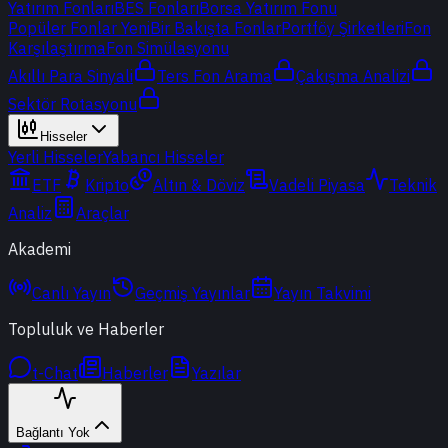
Yatırım Fonları
BES Fonları
Borsa Yatırım Fonu
Popüler Fonlar
Yeni
Bir Bakışta Fonlar
Portföy Şirketleri
Fon
Karşılaştırma
Fon Simülasyonu
Akıllı Para Sinyali
Ters Fon Arama
Çakışma Analizi
Sektör Rotasyonu
Hisseler
Yerli Hisseler
Yabancı Hisseler
ETF
Kripto
Altın & Döviz
Vadeli Piyasa
Teknik
Analiz
Araçlar
Akademi
Canlı Yayın
Geçmiş Yayınlar
Yayın Takvimi
Topluluk ve Haberler
t-Chat
Haberler
Yazılar
Bağlantı Yok