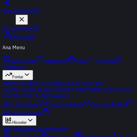
Giriş Yap
Kayıt Ol
Giriş Yap
Kayıt Ol
PRO Üyelik
Ana Menu
Günün Özeti
Portföyüm
Radar
Terminal
Endeksler
Fonlar
Yatırım Fonları
BES Fonları
Borsa Yatırım Fonu
Popüler Fonlar
Yeni
Bir Bakışta Fonlar
Portföy Şirketleri
Fon
Karşılaştırma
Fon Simülasyonu
Akıllı Para Sinyali
Ters Fon Arama
Çakışma Analizi
Sektör Rotasyonu
Hisseler
Yerli Hisseler
Yabancı Hisseler