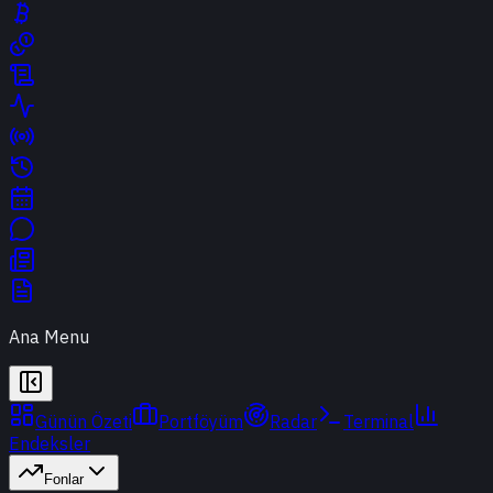
Ana Menu
Günün Özeti
Portföyüm
Radar
Terminal
Endeksler
Fonlar