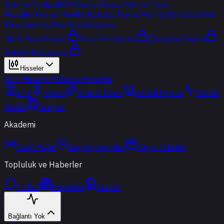
Yatırım Fonları
BES Fonları
Borsa Yatırım Fonu
Popüler Fonlar
Yeni
Bir Bakışta Fonlar
Portföy Şirketleri
Fon
Karşılaştırma
Fon Simülasyonu
Akıllı Para Sinyali
Ters Fon Arama
Çakışma Analizi
Sektör Rotasyonu
Hisseler
Yerli Hisseler
Yabancı Hisseler
ETF
Kripto
Altın & Döviz
Vadeli Piyasa
Teknik
Analiz
Araçlar
Akademi
Canlı Yayın
Geçmiş Yayınlar
Yayın Takvimi
Topluluk ve Haberler
t-Chat
Haberler
Yazılar
Bağlantı Yok