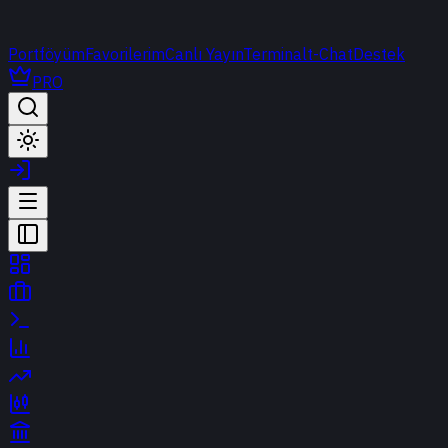
Portföyüm
Favorilerim
Canlı Yayın
Terminal
t-Chat
Destek
PRO