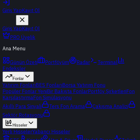
Giriş Yap
Kayıt Ol
Giriş Yap
Kayıt Ol
PRO Üyelik
Ana Menu
Günün Özeti
Portföyüm
Radar
Terminal
Endeksler
Fonlar
Yatırım Fonları
BES Fonları
Borsa Yatırım Fonu
Popüler Fonlar
Yeni
Bir Bakışta Fonlar
Portföy Şirketleri
Fon
Karşılaştırma
Fon Simülasyonu
Akıllı Para Sinyali
Ters Fon Arama
Çakışma Analizi
Sektör Rotasyonu
Hisseler
Yerli Hisseler
Yabancı Hisseler