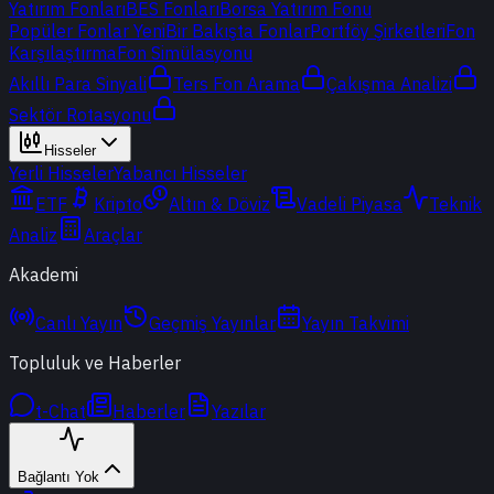
Yatırım Fonları
BES Fonları
Borsa Yatırım Fonu
Popüler Fonlar
Yeni
Bir Bakışta Fonlar
Portföy Şirketleri
Fon
Karşılaştırma
Fon Simülasyonu
Akıllı Para Sinyali
Ters Fon Arama
Çakışma Analizi
Sektör Rotasyonu
Hisseler
Yerli Hisseler
Yabancı Hisseler
ETF
Kripto
Altın & Döviz
Vadeli Piyasa
Teknik
Analiz
Araçlar
Akademi
Canlı Yayın
Geçmiş Yayınlar
Yayın Takvimi
Topluluk ve Haberler
t-Chat
Haberler
Yazılar
Bağlantı Yok