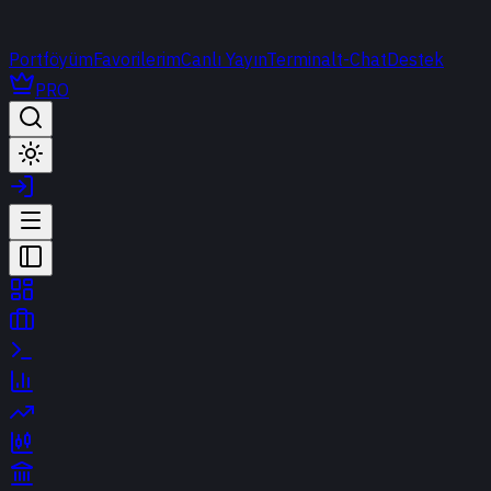
Portföyüm
Favorilerim
Canlı Yayın
Terminal
t-Chat
Destek
PRO