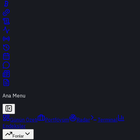
Ana Menu
Günün Özeti
Portföyüm
Radar
Terminal
Endeksler
Fonlar