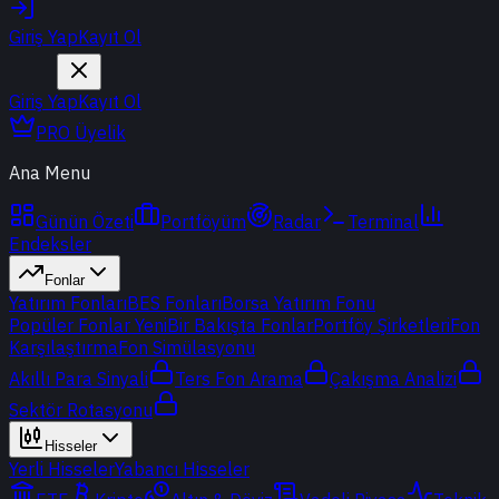
Giriş Yap
Kayıt Ol
Giriş Yap
Kayıt Ol
PRO Üyelik
Ana Menu
Günün Özeti
Portföyüm
Radar
Terminal
Endeksler
Fonlar
Yatırım Fonları
BES Fonları
Borsa Yatırım Fonu
Popüler Fonlar
Yeni
Bir Bakışta Fonlar
Portföy Şirketleri
Fon
Karşılaştırma
Fon Simülasyonu
Akıllı Para Sinyali
Ters Fon Arama
Çakışma Analizi
Sektör Rotasyonu
Hisseler
Yerli Hisseler
Yabancı Hisseler