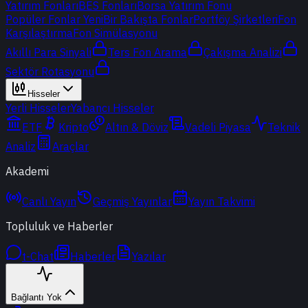
Yatırım Fonları
BES Fonları
Borsa Yatırım Fonu
Popüler Fonlar
Yeni
Bir Bakışta Fonlar
Portföy Şirketleri
Fon
Karşılaştırma
Fon Simülasyonu
Akıllı Para Sinyali
Ters Fon Arama
Çakışma Analizi
Sektör Rotasyonu
Hisseler
Yerli Hisseler
Yabancı Hisseler
ETF
Kripto
Altın & Döviz
Vadeli Piyasa
Teknik
Analiz
Araçlar
Akademi
Canlı Yayın
Geçmiş Yayınlar
Yayın Takvimi
Topluluk ve Haberler
t-Chat
Haberler
Yazılar
Bağlantı Yok