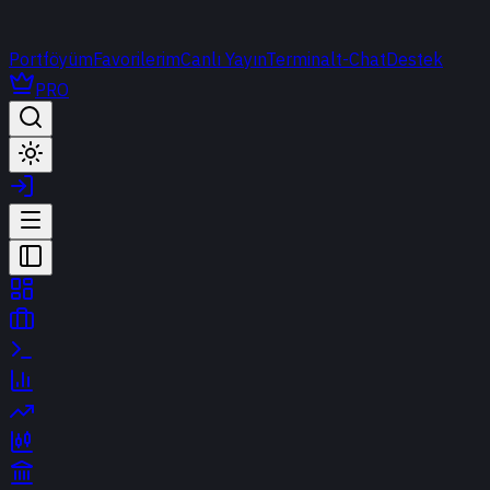
Portföyüm
Favorilerim
Canlı Yayın
Terminal
t-Chat
Destek
PRO