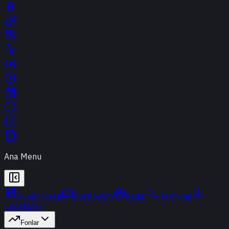
Ana Menu
Günün Özeti
Portföyüm
Radar
Terminal
Endeksler
Fonlar